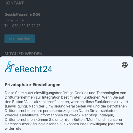
KONTAKT
Geschäftsstelle DGG
Romy Laurisch
Tel.: 030 / 52 13 72 75
Mail senden
MITGLIED WERDEN
Sieben gute Gründe
für Ihre Mitgliedschaft
in der DGG entdecken.
Antrag stellen
NEWSLETTER
Neuigkeiten rund um die Geriatrie und die DGG – regelmäßig in Ihrem
Postfach.