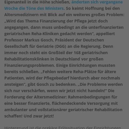
Eigenanteil in die Höhe schießen,
änderten sich vergangene
Woche die Töne des Ministers
. So keimt Hoffnung bei den
Altersmedizinern mit Blick auf ein weiteres großes Problem:
„Wird das Thema Finanzierung der Pflege jetzt doch
angegangen, dann muss unbedingt an die unterfinanzierten
geriatrischen Reha-Kliniken gedacht werden“, appelliert
Professor Markus Gosch, Präsident der Deutschen
Gesellschaft für Geriatrie (DGG) an die Regierung. Denn
immer noch steht ein Großteil der 168 geriatrischen
Rehabilitationsklinken in Deutschland vor großen
Finanzierungsproblemen. Einige Einrichtungen mussten
bereits schließen. „Fehlen weitere Reha-Plätze für ältere
Patienten, wird der Pflegebedarf hierdurch aber nochmals
ansteigen“, gibt Gosch zu bedenken. „Die Probleme werden
sich nur verschärfen, wenn wir jetzt nicht handeln!“ Die
Forderung der Altersmediziner: Rahmenbedingungen für
eine besser finanzierte, flächendeckende Versorgung mit
ambulanter und vollstationärer geriatrischer Rehabilitation
schaffen! Und zwar jetzt!
Hintergrund ist die prekäre Erlössituation der Einrichtungen,