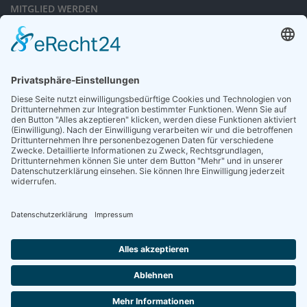
MITGLIED WERDEN
Sieben gute Gründe
für Ihre Mitgliedschaft
in der DGG entdecken.
Antrag stellen
NEWSLETTER
Neuigkeiten rund um die Geriatrie und die DGG – regelmäßig in Ihrem
Postfach.
News abonnieren
ZGG
Die Zeitschrift für Gerontologie und Geriatrie informiert über Neues aus
unserem Fach.
Online lesen