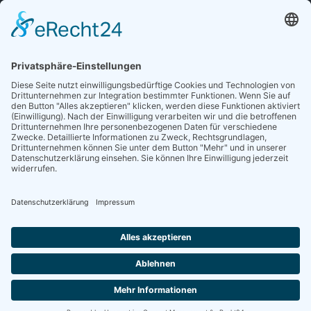
Sieben gute Gründe
für Ihre Mitgliedschaft
in der DGG entdecken.
Antrag stellen
NEWSLETTER
Neuigkeiten rund um die Geriatrie und die DGG – regelmäßig in Ihrem
Postfach.
News abonnieren
ZGG
Die Zeitschrift für Gerontologie und Geriatrie informiert über Neues aus
unserem Fach.
Online lesen