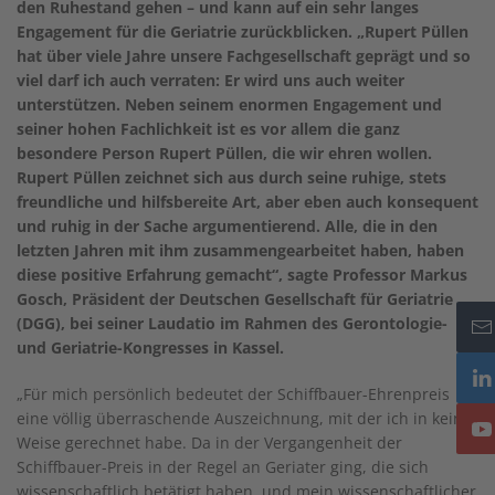
den Ruhestand gehen – und kann auf ein sehr langes
Engagement für die Geriatrie zurückblicken. „Rupert Püllen
hat über viele Jahre unsere Fachgesellschaft geprägt und so
viel darf ich auch verraten: Er wird uns auch weiter
unterstützen. Neben seinem enormen Engagement und
seiner hohen Fachlichkeit ist es vor allem die ganz
besondere Person Rupert Püllen, die wir ehren wollen.
Rupert Püllen zeichnet sich aus durch seine ruhige, stets
freundliche und hilfsbereite Art, aber eben auch konsequent
und ruhig in der Sache argumentierend. Alle, die in den
letzten Jahren mit ihm zusammengearbeitet haben, haben
diese positive Erfahrung gemacht“, sagte Professor Markus
Gosch, Präsident der Deutschen Gesellschaft für Geriatrie
(DGG), bei seiner Laudatio im Rahmen des Gerontologie-
und Geriatrie-Kongresses in Kassel.
„Für mich persönlich bedeutet der Schiffbauer-Ehrenpreis
eine völlig überraschende Auszeichnung, mit der ich in keiner
Weise gerechnet habe. Da in der Vergangenheit der
Schiffbauer-Preis in der Regel an Geriater ging, die sich
wissenschaftlich betätigt haben, und mein wissenschaftlicher