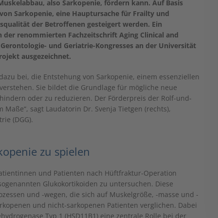
skelabbau, also Sarkopenie, fördern kann. Auf Basis
von Sarkopenie, eine Hauptursache für Frailty und
squalität der Betroffenen gesteigert werden. Ein
 der renommierten Fachzeitschrift Aging Clinical and
Gerontologie- und Geriatrie-Kongresses an der Universität
rojekt ausgezeichnet.
dazu bei, die Entstehung von Sarkopenie, einem essenziellen
 verstehen. Sie bildet die Grundlage für mögliche neue
indern oder zu reduzieren. Der Förderpreis der Rolf-und-
 Maße“, sagt Laudatorin Dr. Svenja Tietgen (rechts),
rie (DGG).
kopenie zu spielen
atientinnen und Patienten nach Hüftfraktur-Operation
ogenannten Glukokortikoiden zu untersuchen. Diese
rozessen und -wegen, die sich auf Muskelgröße, -masse und -
arkopenen und nicht-sarkopenen Patienten verglichen. Dabei
ydrogenase Typ 1 (HSD11B1) eine zentrale Rolle bei der