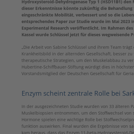
Hydroxysteroid-Dehydrogenase Typ 1 (HSD11B1) den Mu
dieser Erkenntnisse könnte zukünftig die Behandlung 
eingeschränkte Mobilität, verbessert und so die Leben
entsprechendes Paper zur Studie wurde im Mai 2023 in
Experimental Research veröffentlicht. Im Rahmen des 
Kassel wurde Schlüssel jetzt für dieses wegweisende P
„Die Arbeit von Sabine Schlüssel und ihrem Team trägt 
Krankheitsbild in der alternden Gesellschaft, besser zu
therapeutische Strategien, um den Muskelabbau zu verh
Hubertine-Schiffbauer-Stiftung würdigt dies in höchstem
Vorstandsmitglied der Deutschen Gesellschaft für Geriat
Enzym scheint zentrale Rolle bei Sar
In der ausgezeichneten Studie wurden von 33 älteren P
Muskelbiopsien entnommen, um den Stoffwechsel von s
Hormone spielen eine wichtige Rolle bei Stoffwechselp
funktion auswirken. Final wurden die Ergebnisse von s
kam heraus, dass das Enzym 11-beta-Hydroxysteroid-Deh