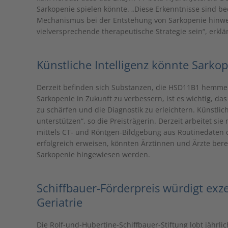
Sarkopenie spielen könnte. „Diese Erkenntnisse sind b
Mechanismus bei der Entstehung von Sarkopenie hinw
vielversprechende therapeutische Strategie sein“, erklä
Künstliche Intelligenz könnte Sarko
Derzeit befinden sich Substanzen, die HSD11B1 hemmen
Sarkopenie in Zukunft zu verbessern, ist es wichtig, d
zu schärfen und die Diagnostik zu erleichtern. Künstlic
unterstützen“, so die Preisträgerin. Derzeit arbeitet si
mittels CT- und Röntgen-Bildgebung aus Routinedaten di
erfolgreich erweisen, könnten Ärztinnen und Ärzte bere
Sarkopenie hingewiesen werden.
Schiffbauer-Förderpreis würdigt exze
Geriatrie
Die Rolf-und-Hubertine-Schiffbauer-Stiftung lobt jährli