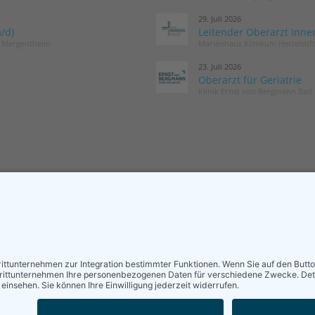
29. Juli 2026
/d)
Leitender Oberarzt Inne
d Mergentheim
Marienhaus Klinikum Hetzelstif
23. Juli 2026
Oberarzt für Geriatrie
Klinik Ernst von Bergmann Bad 
MITGLIED WERDEN
NEWSLETT
Sieben gute Gründe
Neuigkeiten r
für Ihre Mitgliedschaft
und die DGG –
in der DGG entdecken.
Postfach.
Antrag stellen
News abon