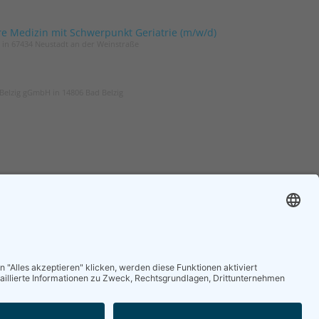
re Medizin mit Schwerpunkt Geriatrie (m/w/d)
t in 67434 Neustadt an der Weinstraße
Belzig gGmbH in 14806 Bad Belzig
ER
ZGG
und um die Geriatrie
Die Zeitschrift für Gerontologie und
 regelmäßig in Ihrem
Geriatrie informiert über Neues aus
unserem Fach.
nieren
Online lesen