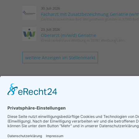
30. Juli 2026
Facharzt mit Zusatzbezeichnung Geriatrie (w/m
Caritas Krankenhaus Bad Mergentheim gGmbH in 97980 Ba
23. Juli 2026
Oberarzt (m/w/d) Geriatrie
Kreiskrankenhaus Weilburg in 35781 Weilburg/Lahn
weitere Anzeigen im Stellenmarkt
KONTAKT
Geschäftsstelle DGG
Romy Laurisch
Tel.: 030 / 52 13 72 75
Login
Mail senden
Impressum