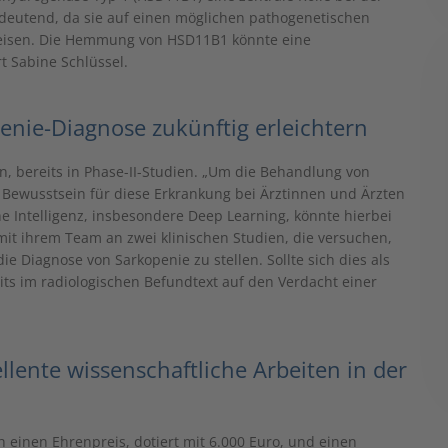
edeutend, da sie auf einen möglichen pathogenetischen
eisen. Die Hemmung von HSD11B1 könnte eine
rt Sabine Schlüssel.
penie-Diagnose zukünftig erleichtern
, bereits in Phase-II-Studien. „Um die Behandlung von
as Bewusstsein für diese Erkrankung bei Ärztinnen und Ärzten
he Intelligenz, insbesondere Deep Learning, könnte hierbei
e mit ihrem Team an zwei klinischen Studien, die versuchen,
e Diagnose von Sarkopenie zu stellen. Sollte sich dies als
its im radiologischen Befundtext auf den Verdacht einer
llente wissenschaftliche Arbeiten in der
ch einen Ehrenpreis, dotiert mit 6.000 Euro, und einen