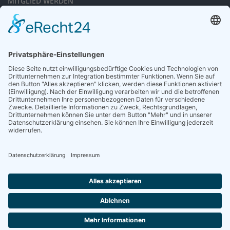
MITGLIED WERDEN
Sieben gute Gründe
für Ihre Mitgliedschaft
in der DGG entdecken.
Antrag stellen
NEWSLETTER
Neuigkeiten rund um die Geriatrie und die DGG – regelmäßig in Ihrem
Postfach.
News abonnieren
ZGG
Die Zeitschrift für Gerontologie und Geriatrie informiert über Neues aus
unserem Fach.
Online lesen