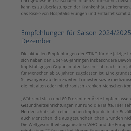
nachgewiesenen saisonalen Influenza-Infektion“, heißt e
kann es zu Überlastungen der Krankenhäuser kommen. „
das Risiko von Hospitalisierungen und entlastet somit 
Empfehlungen für Saison 2024/2025 
Dezember
Die aktuellen Empfehlungen der STIKO für die jetzige I
sich neben den Über-60-Jähringen insbesondere Bewoh
Impfstoff gegen Grippe impfen lassen – ab nächstem Jahr
für Menschen ab 50 Jahren zugelassen ist. Eine grunds
Schwangere ab dem zweiten Trimester sowie medizinis
die mit alten oder mit chronisch kranken Menschen Kont
„Während sich rund 80 Prozent der Ärzte impfen lassen,
Gesundheitseinrichtungen nur rund die Hälfte. Hier sehe
Herdenschutz, also einer hohen Impfquote in der Bevölke
auch Menschen, die aus gesundheitlichen Gründen nicht
Die Weltgesundheitsorganisation WHO und die Europäi
mindestens 75 Prozent bei älteren Personen und vulne