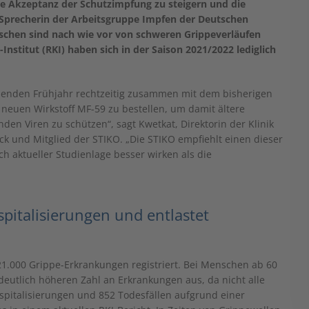
ie Akzeptanz der Schutzimpfung zu steigern und die
 Sprecherin der Arbeitsgruppe Impfen der Deutschen
enschen sind nach wie vor von schweren Grippeverläufen
Institut (RKI) haben sich in der Saison 2021/2022 lediglich
menden Frühjahr rechtzeitig zusammen mit dem bisherigen
neuen Wirkstoff MF-59 zu bestellen, um damit ältere
n Viren zu schützen“, sagt Kwetkat, Direktorin der Klinik
ck und Mitglied der STIKO. „Die STIKO empfiehlt einen dieser
h aktueller Studienlage besser wirken als die
spitalisierungen und entlastet
1.000 Grippe-Erkrankungen registriert. Bei Menschen ab 60
 deutlich höheren Zahl an Erkrankungen aus, da nicht alle
ospitalisierungen und 852 Todesfällen aufgrund einer