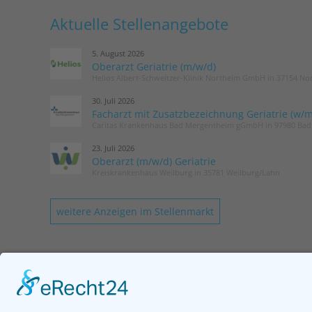
Aktuelle Stellenangebote
5. August 2026
Oberarzt Geriatrie (m/w/d)
Helios Albert-Schweitzer-Klinik Northeim GmbH in 37154 No
30. Juli 2026
Facharzt mit Zusatzbezeichnung Geriatrie (w/m
Caritas Krankenhaus Bad Mergentheim gGmbH in 97980 Ba
23. Juli 2026
Oberarzt (m/w/d) Geriatrie
Kreiskrankenhaus Weilburg in 35781 Weilburg/Lahn
weitere Anzeigen im Stellenmarkt
KONTAKT