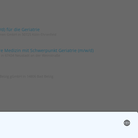
) für die Geriatrie
innen GmbH in 50725 Köln-Ehrenfeld
re Medizin mit Schwerpunkt Geriatrie (m/w/d)
t in 67434 Neustadt an der Weinstraße
Belzig gGmbH in 14806 Bad Belzig
ER
ZGG