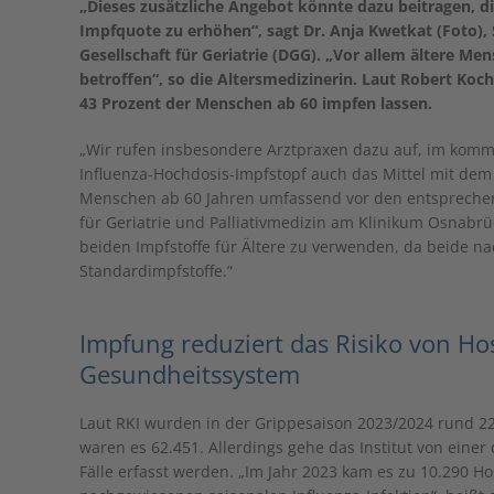
„Dieses zusätzliche Angebot könnte dazu beitragen, d
Impfquote zu erhöhen“, sagt Dr. Anja Kwetkat (Foto),
Gesellschaft für Geriatrie (DGG). „Vor allem ältere M
betroffen“, so die Altersmedizinerin. Laut Robert Koch-
43 Prozent der Menschen ab 60 impfen lassen.
„Wir rufen insbesondere Arztpraxen dazu auf, im kom
Influenza-Hochdosis-Impfstopf auch das Mittel mit dem 
Menschen ab 60 Jahren umfassend vor den entsprechende
für Geriatrie und Palliativmedizin am Klinikum Osnabrü
beiden Impfstoffe für Ältere zu verwenden, da beide nac
Standardimpfstoffe.“
Impfung reduziert das Risiko von Ho
Gesundheitssystem
Laut RKI wurden in der Grippesaison 2023/2024 rund 22
waren es 62.451. Allerdings gehe das Institut von einer
Fälle erfasst werden. „Im Jahr 2023 kam es zu 10.290 H