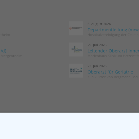
5. August 2026
Departmentleitung (m/w/d
rtheim
Hospitalvereinigung der Cellit
29. Juli 2026
/d)
Leitender Oberarzt Inne
d Mergentheim
Marienhaus Klinikum Hetzelstif
23. Juli 2026
Oberarzt für Geriatrie
Klinik Ernst von Bergmann Bad 
MITGLIED WERDEN
NEWSLETT