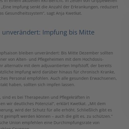
s in einem aktuellen RKI-Bericht. In Zeiten von Grippewellen
Eine Impfung senkt die Anzahl der Erkrankungen, reduziert
das Gesundheitssystem“, sagt Anja Kwetkat.
unverändert: Impfung bis Mitte
mpfsaison bleiben unverändert: Bis Mitte Dezember sollten
ner von Alten- und Pflegeheimen mit dem Hochdosis-
 alternativ mit dem adjuvantierten Impfstoff, der bereits
ätzliche Impfung wird darüber hinaus für chronisch Kranke,
ches Personal empfohlen. Auch alle gesunden Erwachsenen,
akt haben, sollten sich impfen lassen.
 sind es bei Therapeuten und Pflegekräften in
n wir deutliches Potenzial“, erklärt Kwetkat. „Mit dem
rung, wird der Schutz für alle erhöht. Schließlich gibt es
 geimpft werden können – auch die gilt es, zu schützen.“
sche Union empfehlen eine Durchimpfungsrate von
rablen Gruppen.