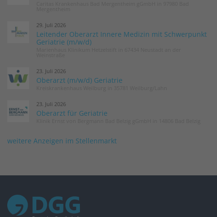
Caritas Krankenhaus Bad Mergentheim gGmbH in 97980 Bad
Mergentheim
29. Juli 2026
Leitender Oberarzt Innere Medizin mit Schwerpunkt
Geriatrie (m/w/d)
Marienhaus Klinikum Hetzelstift in 67434 Neustadt an der
Weinstraße
23. Juli 2026
Oberarzt (m/w/d) Geriatrie
Kreiskrankenhaus Weilburg in 35781 Weilburg/Lahn
23. Juli 2026
Oberarzt für Geriatrie
Klinik Ernst von Bergmann Bad Belzig gGmbH in 14806 Bad Belzig
weitere Anzeigen im Stellenmarkt