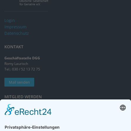
Login
Impressum
Datenschutz
KONTAKT
Geschäftsstelle DGG
Romy Laurisch
Tel.: 030 / 52 13 72 75
Mail senden
MITGLIED WERDEN
Sieben gute Gründe
für Ihre Mitgliedschaft
in der DGG entdecken.