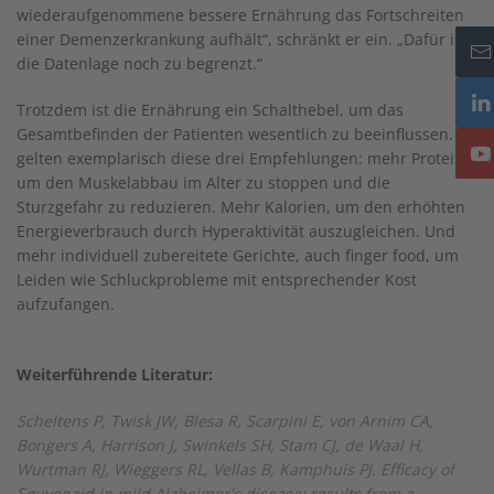
wiederaufgenommene bessere Ernährung das Fortschreiten
einer Demenzerkrankung aufhält“, schränkt er ein. „Dafür ist
die Datenlage noch zu begrenzt.“
Trotzdem ist die Ernährung ein Schalthebel, um das
Gesamtbefinden der Patienten wesentlich zu beeinflussen. So
gelten exemplarisch diese drei Empfehlungen: mehr Proteine,
um den Muskelabbau im Alter zu stoppen und die
Sturzgefahr zu reduzieren. Mehr Kalorien, um den erhöhten
Energieverbrauch durch Hyperaktivität auszugleichen. Und
mehr individuell zubereitete Gerichte, auch finger food, um
Leiden wie Schluckprobleme mit entsprechender Kost
aufzufangen.
Weiterführende Literatur:
Scheltens P, Twisk JW, Blesa R, Scarpini E, von Arnim CA,
Bongers A, Harrison J, Swinkels SH, Stam CJ, de Waal H,
Wurtman RJ, Wieggers RL, Vellas B, Kamphuis PJ. Efficacy of
Souvenaid in mild Alzheimer's disease: results from a