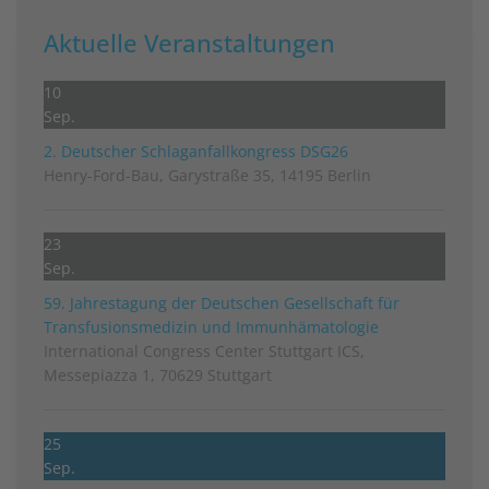
Aktuelle Veranstaltungen
10
Sep.
2. Deutscher Schlag­anfall­kongress DSG26
Henry-Ford-Bau, Garystraße 35, 14195 Berlin
23
Sep.
59. Jahrestagung der Deutschen Gesellschaft für
Transfusionsmedizin und Immunhämatologie
International Congress Center Stuttgart ICS,
Messepiazza 1, 70629 Stuttgart
25
Sep.