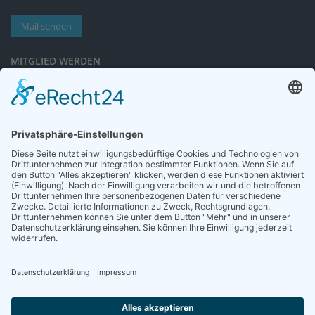
Mail senden
MITGLIED WERDEN
Sieben gute Gründe
für Ihre Mitgliedschaft
in der DGG entdecken.
Antrag stellen
NEWSLETTER
Neuigkeiten rund um die Geriatrie und die DGG – regelmäßig in Ihrem
Postfach.
News abonnieren
ZGG