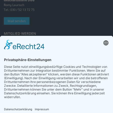
Geschäftsstelle DGG
Romy Laurisch
Tel.: 030 / 52 13 72 75
Mail senden
MITGLIED WERDEN
Sieben gute Gründe
für Ihre Mitgliedschaft
in der DGG entdecken.
Antrag stellen
NEWSLETTER
Neuigkeiten rund um die Geriatrie und die DGG – regelmäßig in Ihrem
Postfach.
News abonnieren