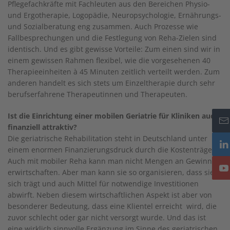
Pflegefachkräfte mit Fachleuten aus den Bereichen Physio-
und Ergotherapie, Logopädie, Neuropsychologie, Ernährungs-
und Sozialberatung eng zusammen. Auch Prozesse wie
Fallbesprechungen und die Festlegung von Reha-Zielen sind
identisch. Und es gibt gewisse Vorteile: Zum einen sind wir in
einem gewissen Rahmen flexibel, wie die vorgesehenen 40
Therapieeinheiten à 45 Minuten zeitlich verteilt werden. Zum
anderen handelt es sich stets um Einzeltherapie durch sehr
berufserfahrene Therapeutinnen und Therapeuten.
Ist die Einrichtung einer mobilen Geriatrie für Kliniken auch
finanziell attraktiv?
Die geriatrische Rehabilitation steht in Deutschland unter
einem enormen Finanzierungsdruck durch die Kostenträger.
Auch mit mobiler Reha kann man nicht Mengen an Gewinnen
erwirtschaften. Aber man kann sie so organisieren, dass sie
sich trägt und auch Mittel für notwendige Investitionen
abwirft. Neben diesem wirtschaftlichen Aspekt ist aber von
besonderer Bedeutung, dass eine Klientel erreicht wird, die
zuvor schlecht oder gar nicht versorgt wurde. Und das ist
eine wirklich sinnvolle Ergänzung im Sinne des geriatrischen