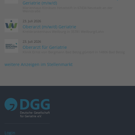
Geriatrie (m/w/d)
Marienhaus Klinikum Hetzelstift in 67434 Neustadt an der
Weinstraße
23. Juli 2026
Oberarzt (m/w/d) Geriatrie
Kreiskrankenhaus Weilburg in 35781 Weilburg/Lahn
23. Juli 2026
Oberarzt für Geriatrie
Klinik Ernst von Bergmann Bad Belzig gGmbH in 14806 Bad Belzig
weitere Anzeigen im Stellenmarkt
Login