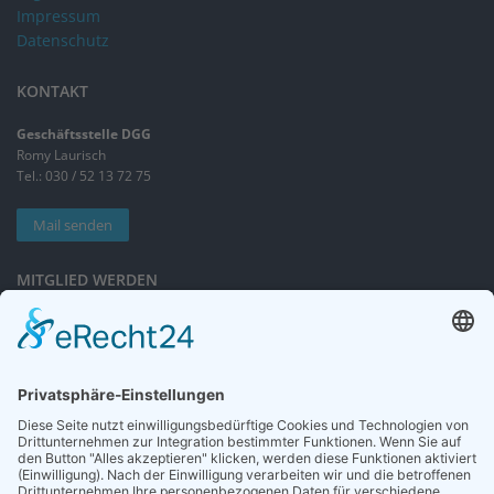
Impressum
Datenschutz
KONTAKT
Geschäftsstelle DGG
Romy Laurisch
Tel.: 030 / 52 13 72 75
Mail senden
MITGLIED WERDEN
Sieben gute Gründe
für Ihre Mitgliedschaft
in der DGG entdecken.
Antrag stellen
NEWSLETTER