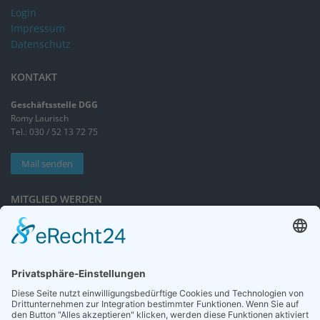
Login
Impressum
Datenschutz
KONTAKT
Geschäftsstelle DGG
Romy Laurisch
Tel.: 030 / 52 13 72 75
Mail senden
MITGLIED WERDEN
Sieben gute Gründe
für Ihre Mitgliedschaft
in der DGG entdecken.
Antrag stellen