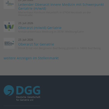
Leitender Oberarzt Innere Medizin mit Schwerpunkt
Geriatrie (m/w/d)
Marienhaus Klinikum Hetzelstift in 67434 Neustadt an der
Weinstraße
23. Juli 2026
Oberarzt (m/w/d) Geriatrie
Kreiskrankenhaus Weilburg in 35781 Weilburg/Lahn
23. Juli 2026
Oberarzt für Geriatrie
Klinik Ernst von Bergmann Bad Belzig gGmbH in 14806 Bad Belzig
weitere Anzeigen im Stellenmarkt