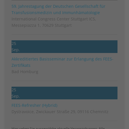
59. Jahrestagung der Deutschen Gesellschaft für
Transfusionsmedizin und Immunhämatologie
International Congress Center Stuttgart ICS,
Messepiazza 1, 70629 Stuttgart
25
Sep.
Akkreditiertes Basisseminar zur Erlangung des FEES-
Zertifikats
Bad Homburg
25
Sep.
FEES-Refresher (Hybrid)
Dystravoice, Zwickauer Straße 29, 09116 Chemnitz
Hier sehen Sie ausgewählte aktuelle Veranstaltungen. Alle