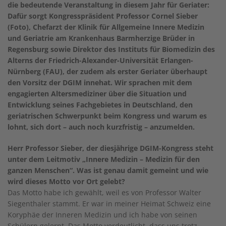
die bedeutende Veranstaltung in diesem Jahr für Geriater:
Dafür sorgt Kongresspräsident Professor Cornel Sieber
(Foto), Chefarzt der Klinik für Allgemeine Innere Medizin
und Geriatrie am Krankenhaus Barmherzige Brüder in
Regensburg sowie Direktor des Instituts für Biomedizin des
Alterns der Friedrich-Alexander-Universität Erlangen-
Nürnberg (FAU), der zudem als erster Geriater überhaupt
den Vorsitz der DGIM innehat. Wir sprachen mit dem
engagierten Altersmediziner über die Situation und
Entwicklung seines Fachgebietes in Deutschland, den
geriatrischen Schwerpunkt beim Kongress und warum es
lohnt, sich dort – auch noch kurzfristig – anzumelden.
Herr Professor Sieber, der diesjährige DGIM-Kongress steht
unter dem Leitmotiv „Innere Medizin – Medizin für den
ganzen Menschen“. Was ist genau damit gemeint und wie
wird dieses Motto vor Ort gelebt?
Das Motto habe ich gewählt, weil es von Professor Walter
Siegenthaler stammt. Er war in meiner Heimat Schweiz eine
Koryphäe der Inneren Medizin und ich habe von seinen
Schülern gelernt. Das Motto verdeutlicht, dass uns trotz