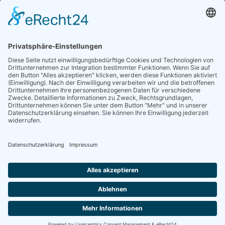
Sieben gute Gründe
für Ihre Mitgliedschaft
in der DGG entdecken.
Antrag stellen
NEWSLETTER
Neuigkeiten rund um die Geriatrie und die DGG – regelmäßig in Ihrem
Postfach.
News abonnieren
ZGG
Die Zeitschrift für Gerontologie und Geriatrie informiert über Neues aus
unserem Fach.
Online lesen