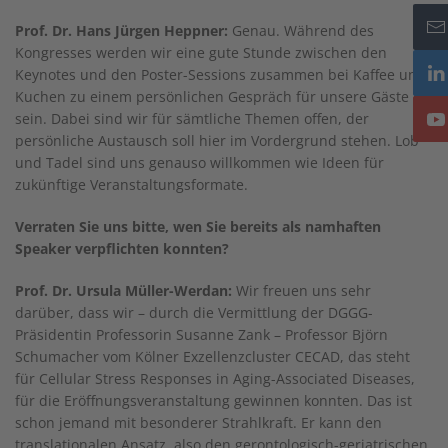
Prof. Dr. Hans Jürgen Heppner:
Genau. Während des
Kongresses werden wir eine gute Stunde zwischen den
Keynotes und den Poster-Sessions zusammen bei Kaffee und
Kuchen zu einem persönlichen Gespräch für unsere Gäste da
sein. Dabei sind wir für sämtliche Themen offen, der
persönliche Austausch soll hier im Vordergrund stehen. Lob
und Tadel sind uns genauso willkommen wie Ideen für
zukünftige Veranstaltungsformate.
Verraten Sie uns bitte, wen Sie bereits als namhaften
Speaker verpflichten konnten?
Prof. Dr. Ursula Müller-Werdan:
Wir freuen uns sehr
darüber, dass wir – durch die Vermittlung der DGGG-
Präsidentin Professorin Susanne Zank – Professor Björn
Schumacher vom Kölner Exzellenzcluster CECAD, das steht
für Cellular Stress Responses in Aging-Associated Diseases,
für die Eröffnungsveranstaltung gewinnen konnten. Das ist
schon jemand mit besonderer Strahlkraft. Er kann den
translationalen Ansatz, also den gerontologisch-geriatrischen