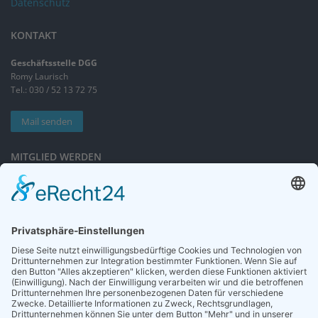
Datenschutz
KONTAKT
Geschäftsstelle DGG
Romy Laurisch
Tel.: 030 / 52 13 72 75
Mail senden
MITGLIED WERDEN
Sieben gute Gründe
für Ihre Mitgliedschaft
in der DGG entdecken.
Antrag stellen
NEWSLETTER
Neuigkeiten rund um die Geriatrie und die DGG – regelmäßig in Ihrem