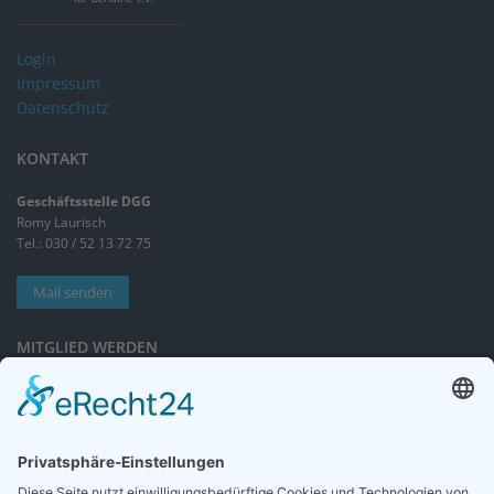
Login
Impressum
Datenschutz
KONTAKT
Geschäftsstelle DGG
Romy Laurisch
Tel.: 030 / 52 13 72 75
Mail senden
MITGLIED WERDEN
Sieben gute Gründe
für Ihre Mitgliedschaft
in der DGG entdecken.
Antrag stellen