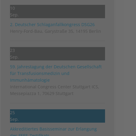
10
Sep.
2. Deutscher Schlag­anfall­kongress DSG26
Henry-Ford-Bau, Garystraße 35, 14195 Berlin
23
Sep.
59. Jahrestagung der Deutschen Gesellschaft
für Transfusionsmedizin und
Immunhämatologie
International Congress Center Stuttgart ICS,
Messepiazza 1, 70629 Stuttgart
25
Sep.
Akkreditiertes Basisseminar zur Erlangung
des FEES-Zertifikats