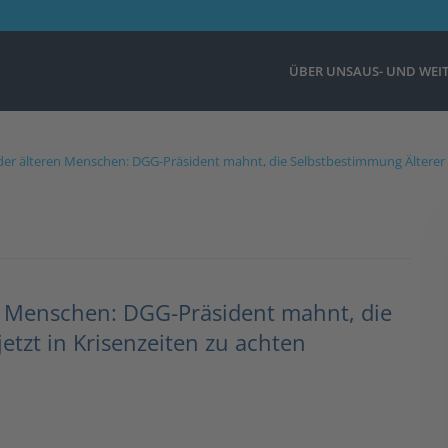
ÜBER UNS
AUS- UND WEI
er älteren Menschen: DGG-Präsident mahnt, die Selbstbestimmung Älterer vo
n Menschen: DGG-Präsident mahnt, die
etzt in Krisenzeiten zu achten