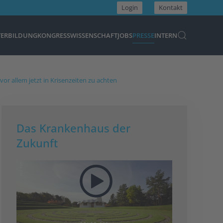
Login
Kontakt
TERBILDUNG
KONGRESS
WISSENSCHAFT
JOBS
PRESSE
INTERN
r allem jetzt in Krisenzeiten zu achten
Das Krankenhaus der
Zukunft