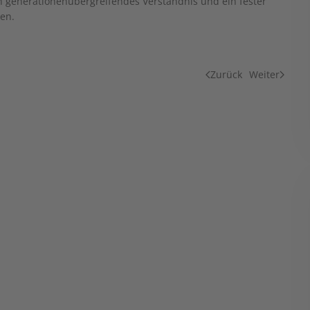
 generationenübergreifendes Verständnis und ein fester
en.
Zurück
Weiter