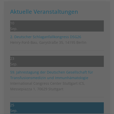
Aktuelle Veranstaltungen
10
Sep.
2. Deutscher Schlag­anfall­kongress DSG26
Henry-Ford-Bau, Garystraße 35, 14195 Berlin
23
Sep.
59. Jahrestagung der Deutschen Gesellschaft für
Transfusionsmedizin und Immunhämatologie
International Congress Center Stuttgart ICS,
Messepiazza 1, 70629 Stuttgart
25
Sep.