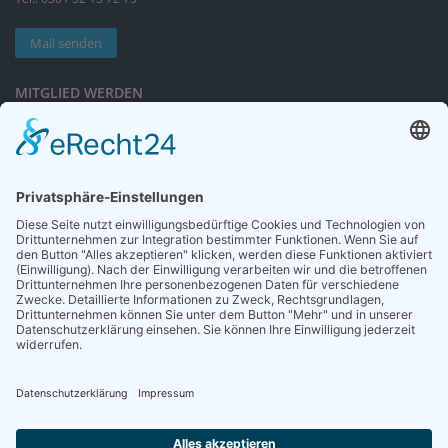
Mail senden
MITGLIED WERDEN
Sieben gute Gründe
für Ihre Mitgliedschaft
in der DGG entdecken.
Antrag stellen
NEWSLETTER
Neuigkeiten rund um die Geriatrie und die DGG – regelmäßig in Ihrem
Postfach.
News abonnieren
ZGG