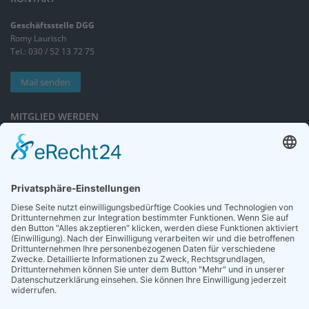
Geschäftsstelle DGG
Romy Laurisch
Tel.: 030 / 52 13 72 75
Mail senden
MITGLIED WERDEN
Sieben gute Gründe
für Ihre Mitgliedschaft
in der DGG entdecken.
Antrag stellen
NEWSLETTER
Neuigkeiten rund um die Geriatrie und die DGG – regelmäßig in Ihrem
Postfach.
News abonnieren