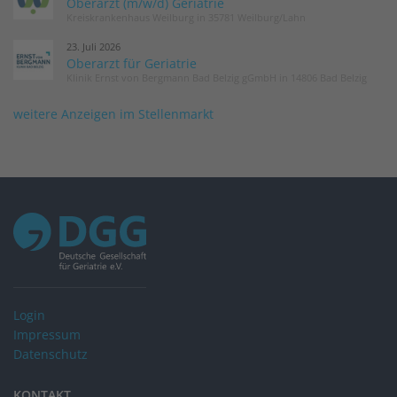
Oberarzt (m/w/d) Geriatrie
Kreiskrankenhaus Weilburg in 35781 Weilburg/Lahn
23. Juli 2026
Oberarzt für Geriatrie
Klinik Ernst von Bergmann Bad Belzig gGmbH in 14806 Bad Belzig
weitere Anzeigen im Stellenmarkt
Login
Impressum
Datenschutz
KONTAKT