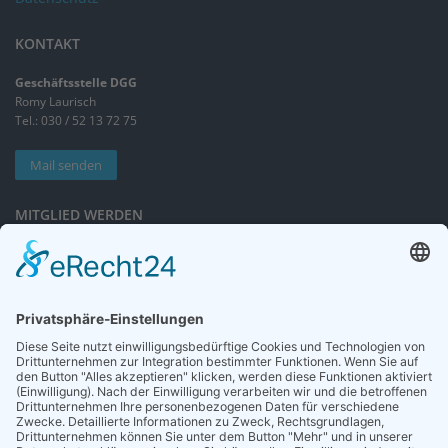
KONTAKT
Geschäftsstelle DGG
Romy Laurisch
Tel.: 030 / 52 13 72 75
Mail senden
MITGLIED WERDEN
Sieben gute Gründe
für Ihre Mitgliedschaft
in der DGG entdecken.
Antrag stellen
NEWSLETTER
Neuigkeiten rund um die Geriatrie und die DGG – regelmäßig in Ihrem
Postfach.