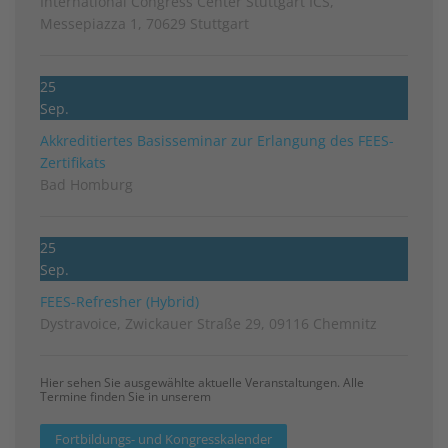
International Congress Center Stuttgart ICS,
Messepiazza 1, 70629 Stuttgart
25
Sep.
Akkreditiertes Basisseminar zur Erlangung des FEES-
Zertifikats
Bad Homburg
25
Sep.
FEES-Refresher (Hybrid)
Dystravoice, Zwickauer Straße 29, 09116 Chemnitz
Hier sehen Sie ausgewählte aktuelle Veranstaltungen. Alle
Termine finden Sie in unserem
Fortbildungs- und Kongresskalender