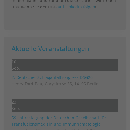
Immer aktuell und rund um die Geriatrie – wir freuen
uns, wenn Sie der DGG
auf LinkedIn folgen
!
Aktuelle Veranstaltungen
10
Sep.
2. Deutscher Schlag­anfall­kongress DSG26
Henry-Ford-Bau, Garystraße 35, 14195 Berlin
23
Sep.
59. Jahrestagung der Deutschen Gesellschaft für
Transfusionsmedizin und Immunhämatologie