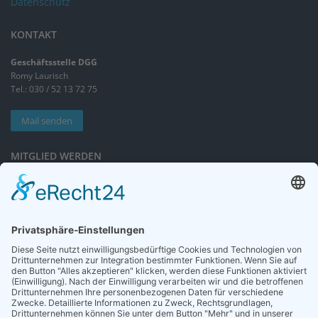
Datenschutz
KONTAKT
Geschäftsstelle DGG
Romy Laurisch
Tel.: 030 / 52 13 72 75
Mail senden
MITGLIED WERDEN
Sieben gute Gründe
für Ihre Mitgliedschaft
in der DGG entdecken.
Antrag stellen
NEWSLETTER
Neuigkeiten rund um die Geriatrie und die DGG – regelmäßig in Ihrem