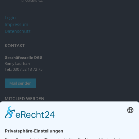
Login
Impressum
Datenschutz
KONTAKT
Geschäftsstelle DGG
Romy Laurisch
Tel.: 030 / 52 13 72 75
Mail senden
MITGLIED WERDEN
Sieben gute Gründe
für Ihre Mitgliedschaft
in der DGG entdecken.
Antrag stellen