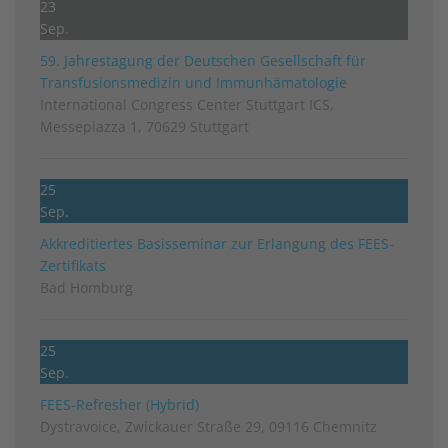
23
Sep.
59. Jahrestagung der Deutschen Gesellschaft für
Transfusionsmedizin und Immunhämatologie
International Congress Center Stuttgart ICS,
Messepiazza 1, 70629 Stuttgart
25
Sep.
Akkreditiertes Basisseminar zur Erlangung des FEES-
Zertifikats
Bad Homburg
25
Sep.
FEES-Refresher (Hybrid)
Dystravoice, Zwickauer Straße 29, 09116 Chemnitz