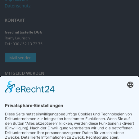
Datenschutz
KONTAKT
Geschäftsstelle DGG
Romy Laurisch
Tel.: 030 / 52 13 72 75
Mail senden
MITGLIED WERDEN
Sieben gute Gründe
für Ihre Mitgliedschaft
in der DGG entdecken.
Antrag stellen
NEWSLETTER
Neuigkeiten rund um die Geriatrie und die DGG – regelmäßig in Ihrem