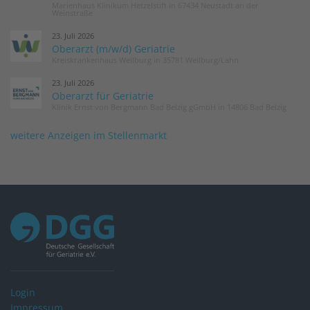
Marienhaus Klinikum Hetzelstift in 67434 Neustadt an der
Weinstraße
23. Juli 2026
Oberarzt (m/w/d) Geriatrie
Kreiskrankenhaus Weilburg in 35781 Weilburg/Lahn
23. Juli 2026
Oberarzt für Geriatrie
Klinik Ernst von Bergmann Bad Belzig gGmbH in 14806 Bad Belzig
weitere Anzeigen im Stellenmarkt
Login
Impressum