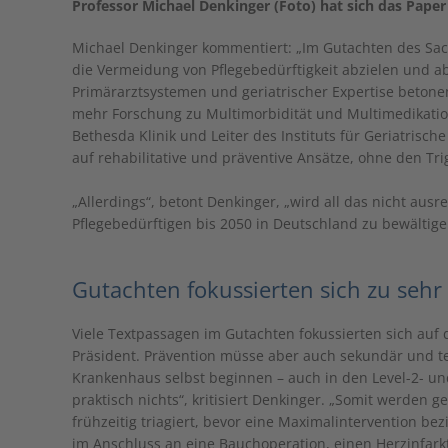
Professor Michael Denkinger (Foto) hat sich das Pap
Michael Denkinger kommentiert: „Im Gutachten des Sac
die Vermeidung von Pflegebedürftigkeit abzielen und abs
Primärarztsystemen und geriatrischer Expertise betone
mehr Forschung zu Multimorbidität und Multimedikation
Bethesda Klinik und Leiter des Instituts für Geriatrisch
auf rehabilitative und präventive Ansätze, ohne den Tr
„Allerdings“, betont Denkinger, „wird all das nicht ausr
Pflegebedürftigen bis 2050 in Deutschland zu bewältig
Gutachten fokussierten sich zu sehr
Viele Textpassagen im Gutachten fokussierten sich auf 
Präsident. Prävention müsse aber auch sekundär und te
Krankenhaus selbst beginnen – auch in den Level-2- un
praktisch nichts“, kritisiert Denkinger. „Somit werden g
frühzeitig triagiert, bevor eine Maximalintervention be
im Anschluss an eine Bauchoperation, einen Herzinfarkt