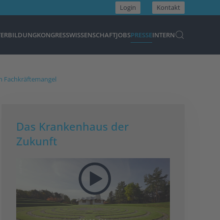
Login
Kontakt
TERBILDUNG
KONGRESS
WISSENSCHAFT
JOBS
PRESSE
INTERN
m Fachkräftemangel
Das Krankenhaus der
Zukunft