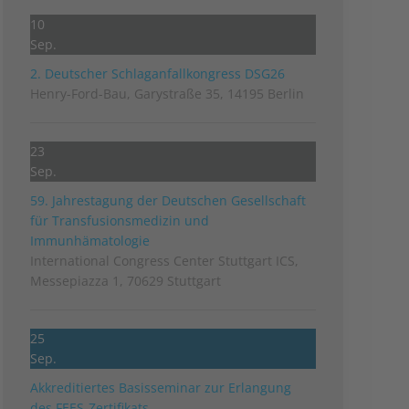
10
Sep.
2. Deutscher Schlag­anfall­kongress DSG26
Henry-Ford-Bau, Garystraße 35, 14195 Berlin
23
Sep.
59. Jahrestagung der Deutschen Gesellschaft
für Transfusionsmedizin und
Immunhämatologie
International Congress Center Stuttgart ICS,
Messepiazza 1, 70629 Stuttgart
25
Sep.
Akkreditiertes Basisseminar zur Erlangung
des FEES-Zertifikats