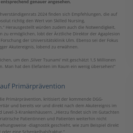
er entsprechend genauer angesehen.
hverständigenrats 2024 finden sich Empfehlungen, die auf
olut richtig den Wert von Skilled Nursing,
n.“ Herausgestellt würden zudem auch die Notwendigkeit,
 zu ermöglichen, lobt der Ärztliche Direktor der Agaplesion
e Forschung der Universitätsklinik Ulm. Ebenso sei der Fokus
igger Akutereignis, lobend zu erwähnen.
eichen, um den ‚Silver Tsunami‘ mit geschätzt 1,5 Millionen
en. Man hat den Elefanten im Raum ein wenig übersehen!“
 auf Primärprävention
die Primärprävention, kritisiert der kommende DGG-
rtiär und bereits vor und direkt nach dem Akutereignis im
d Level-3-Krankenhäusern. „Hierzu findet sich im Gutachten
eriatrische Patientinnen und Patienten weiterhin nicht
ziehungsweise -diagnostik geschieht, wie zum Beispiel direkt
 oder eine Schenkelhalsfraktur.“