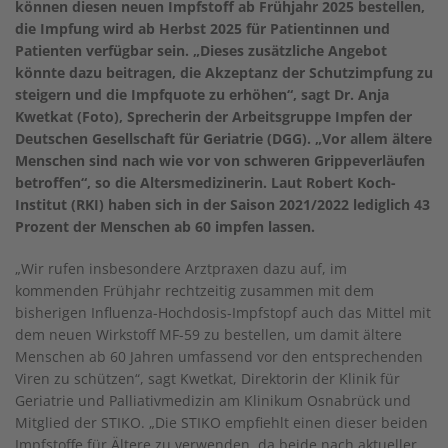
können diesen neuen Impfstoff ab Frühjahr 2025 bestellen,
die Impfung wird ab Herbst 2025 für Patientinnen und
Patienten verfügbar sein. „Dieses zusätzliche Angebot
könnte dazu beitragen, die Akzeptanz der Schutzimpfung zu
steigern und die Impfquote zu erhöhen“, sagt Dr. Anja
Kwetkat (Foto), Sprecherin der Arbeitsgruppe Impfen der
Deutschen Gesellschaft für Geriatrie (DGG). „Vor allem ältere
Menschen sind nach wie vor von schweren Grippeverläufen
betroffen“, so die Altersmedizinerin. Laut Robert Koch-
Institut (RKI) haben sich in der Saison 2021/2022 lediglich 43
Prozent der Menschen ab 60 impfen lassen.
„Wir rufen insbesondere Arztpraxen dazu auf, im
kommenden Frühjahr rechtzeitig zusammen mit dem
bisherigen Influenza-Hochdosis-Impfstopf auch das Mittel mit
dem neuen Wirkstoff MF-59 zu bestellen, um damit ältere
Menschen ab 60 Jahren umfassend vor den entsprechenden
Viren zu schützen“, sagt Kwetkat, Direktorin der Klinik für
Geriatrie und Palliativmedizin am Klinikum Osnabrück und
Mitglied der STIKO. „Die STIKO empfiehlt einen dieser beiden
Impfstoffe für Ältere zu verwenden, da beide nach aktueller