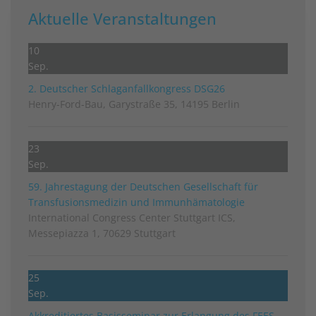
Aktuelle Veranstaltungen
10
Sep.
2. Deutscher Schlag­anfall­kongress DSG26
Henry-Ford-Bau, Garystraße 35, 14195 Berlin
23
Sep.
59. Jahrestagung der Deutschen Gesellschaft für
Transfusionsmedizin und Immunhämatologie
International Congress Center Stuttgart ICS,
Messepiazza 1, 70629 Stuttgart
25
Sep.
Akkreditiertes Basisseminar zur Erlangung des FEES-