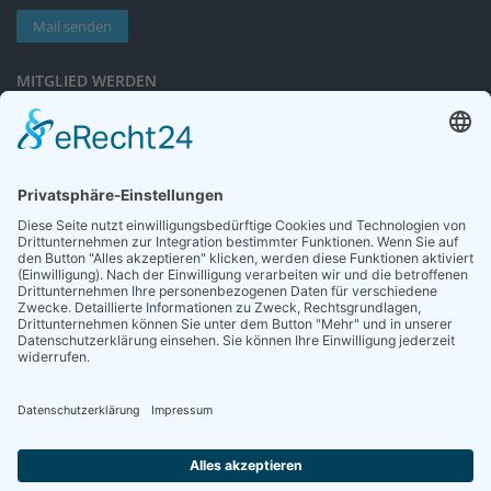
Mail senden
MITGLIED WERDEN
Sieben gute Gründe
für Ihre Mitgliedschaft
in der DGG entdecken.
Antrag stellen
NEWSLETTER
Neuigkeiten rund um die Geriatrie und die DGG – regelmäßig in Ihrem
Postfach.
News abonnieren
ZGG
Die Zeitschrift für Gerontologie und Geriatrie informiert über Neues aus