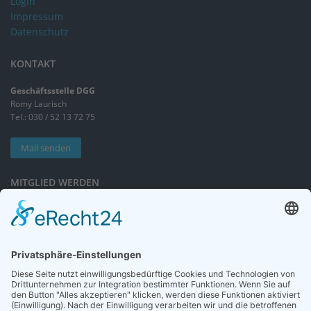
Login
Impressum
Datenschutz
KONTAKT
Geschäftsstelle DGG
Romy Laurisch
Tel.: 030 / 52 13 72 75
Mail senden
MITGLIED WERDEN
Sieben gute Gründe
für Ihre Mitgliedschaft
in der DGG entdecken.
Antrag stellen
NEWSLETTER