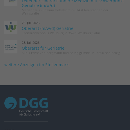
Leitender Oberarzt Innere Medizin mit Schwerpunkt
Geriatrie (m/w/d)
Marienhaus Klinikum Hetzelstift in 67434 Neustadt an der
Weinstraße
23. Juli 2026
Oberarzt (m/w/d) Geriatrie
Kreiskrankenhaus Weilburg in 35781 Weilburg/Lahn
23. Juli 2026
Oberarzt für Geriatrie
Klinik Ernst von Bergmann Bad Belzig gGmbH in 14806 Bad Belzig
weitere Anzeigen im Stellenmarkt