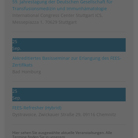
59. Jahrestagung der Deutschen Gesellschaft für
Transfusionsmedizin und Immunhämatologie
International Congress Center Stuttgart ICS,
Messepiazza 1, 70629 Stuttgart
25
Sep.
Akkreditiertes Basisseminar zur Erlangung des FEES-
Zertifikats
Bad Homburg
25
Sep.
FEES-Refresher (Hybrid)
Dystravoice, Zwickauer Straße 29, 09116 Chemnitz
Hier sehen Sie ausgewählte aktuelle Veranstaltungen. Alle
Termine finden Sie in unserem