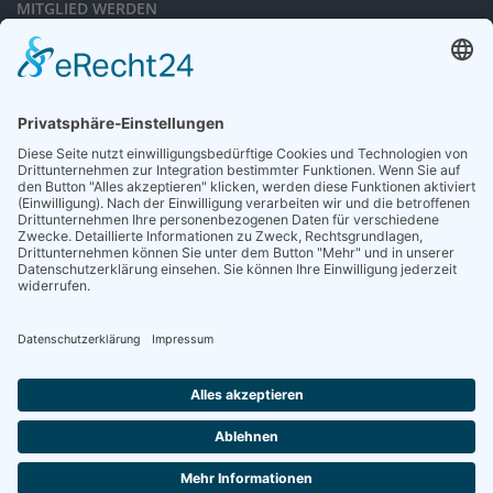
MITGLIED WERDEN
Sieben gute Gründe
für Ihre Mitgliedschaft
in der DGG entdecken.
Antrag stellen
NEWSLETTER
Neuigkeiten rund um die Geriatrie und die DGG – regelmäßig in Ihrem
Postfach.
News abonnieren
ZGG
Die Zeitschrift für Gerontologie und Geriatrie informiert über Neues aus
unserem Fach.
Online lesen