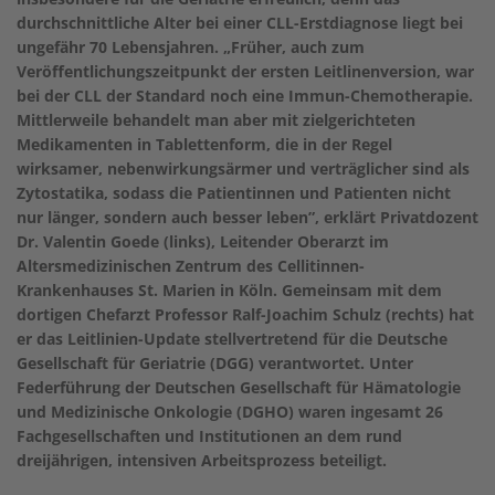
durchschnittliche Alter bei einer CLL-Erstdiagnose liegt bei
ungefähr 70 Lebensjahren. „Früher, auch zum
Veröffentlichungszeitpunkt der ersten Leitlinenversion, war
bei der CLL der Standard noch eine Immun-Chemotherapie.
Mittlerweile behandelt man aber mit zielgerichteten
Medikamenten in Tablettenform, die in der Regel
wirksamer, nebenwirkungsärmer und verträglicher sind als
Zytostatika, sodass die Patientinnen und Patienten nicht
nur länger, sondern auch besser leben”, erklärt Privatdozent
Dr. Valentin Goede (links), Leitender Oberarzt im
Altersmedizinischen Zentrum des Cellitinnen-
Krankenhauses St. Marien in Köln. Gemeinsam mit dem
dortigen Chefarzt Professor Ralf-Joachim Schulz (rechts) hat
er das Leitlinien-Update stellvertretend für die Deutsche
Gesellschaft für Geriatrie (DGG) verantwortet. Unter
Federführung der Deutschen Gesellschaft für Hämatologie
und Medizinische Onkologie (DGHO) waren ingesamt 26
Fachgesellschaften und Institutionen an dem rund
dreijährigen, intensiven Arbeitsprozess beteiligt.