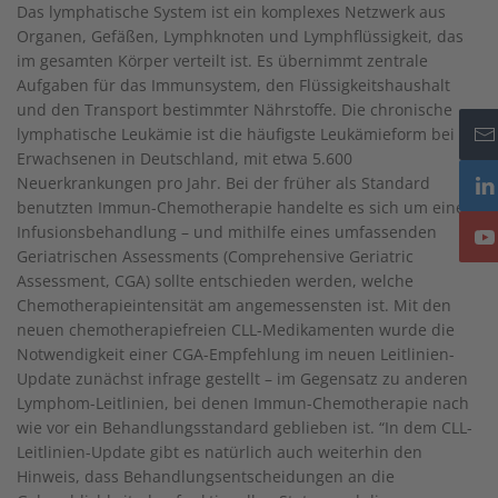
Das lymphatische System ist ein komplexes Netzwerk aus
Organen, Gefäßen, Lymphknoten und Lymphflüssigkeit, das
im gesamten Körper verteilt ist. Es übernimmt zentrale
Aufgaben für das Immunsystem, den Flüssigkeitshaushalt
und den Transport bestimmter Nährstoffe. Die chronische
lymphatische Leukämie ist die häufigste Leukämieform bei
Erwachsenen in Deutschland, mit etwa 5.600
Neuerkrankungen pro Jahr. Bei der früher als Standard
benutzten Immun-Chemotherapie handelte es sich um eine
Infusionsbehandlung – und mithilfe eines umfassenden
Geriatrischen Assessments (Comprehensive Geriatric
Assessment, CGA) sollte entschieden werden, welche
Chemotherapieintensität am angemessensten ist. Mit den
neuen chemotherapiefreien CLL-Medikamenten wurde die
Notwendigkeit einer CGA-Empfehlung im neuen Leitlinien-
Update zunächst infrage gestellt – im Gegensatz zu anderen
Lymphom-Leitlinien, bei denen Immun-Chemotherapie nach
wie vor ein Behandlungsstandard geblieben ist. “In dem CLL-
Leitlinien-Update gibt es natürlich auch weiterhin den
Hinweis, dass Behandlungsentscheidungen an die