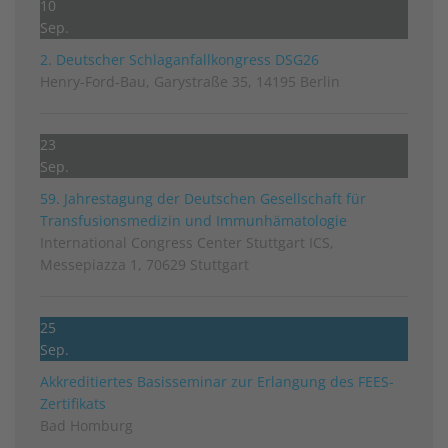
10
Sep.
2. Deutscher Schlag­anfall­kongress DSG26
Henry-Ford-Bau, Garystraße 35, 14195 Berlin
23
Sep.
59. Jahrestagung der Deutschen Gesellschaft für
Transfusionsmedizin und Immunhämatologie
International Congress Center Stuttgart ICS,
Messepiazza 1, 70629 Stuttgart
25
Sep.
Akkreditiertes Basisseminar zur Erlangung des FEES-
Zertifikats
Bad Homburg