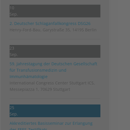
10
Sep.
2. Deutscher Schlag­anfall­kongress DSG26
Henry-Ford-Bau, Garystraße 35, 14195 Berlin
23
Sep.
59. Jahrestagung der Deutschen Gesellschaft
für Transfusionsmedizin und
Immunhämatologie
International Congress Center Stuttgart ICS,
Messepiazza 1, 70629 Stuttgart
25
Sep.
Akkreditiertes Basisseminar zur Erlangung
des FEES-Zertifikats