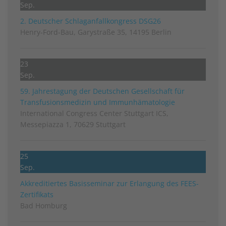
Sep.
2. Deutscher Schlag­anfall­kongress DSG26
Henry-Ford-Bau, Garystraße 35, 14195 Berlin
23
Sep.
59. Jahrestagung der Deutschen Gesellschaft für
Transfusionsmedizin und Immunhämatologie
International Congress Center Stuttgart ICS,
Messepiazza 1, 70629 Stuttgart
25
Sep.
Akkreditiertes Basisseminar zur Erlangung des FEES-
Zertifikats
Bad Homburg