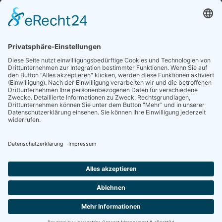
Sieben gute Gründe
für Ihre Mitgliedschaft
in der DGG entdecken.
Antrag stellen
NEWSLETTER
Neuigkeiten rund um die Geriatrie und die DGG – regelmäßig in Ihrem
Postfach.
News abonnieren
ZGG
Die Zeitschrift für Gerontologie und Geriatrie informiert über Neues aus
unserem Fach.
Online lesen