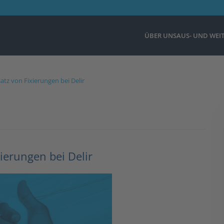
ÜBER UNS
AUS- UND WEI
z von Fixierungen bei Delir
erungen bei Delir