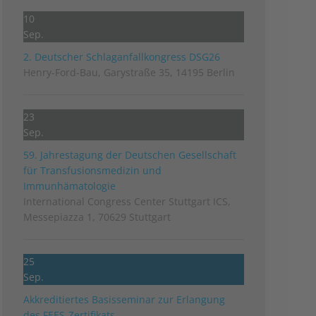
10
Sep.
2. Deutscher Schlag­anfall­kongress DSG26
Henry-Ford-Bau, Garystraße 35, 14195 Berlin
23
Sep.
59. Jahrestagung der Deutschen Gesellschaft
für Transfusionsmedizin und
Immunhämatologie
International Congress Center Stuttgart ICS,
Messepiazza 1, 70629 Stuttgart
25
Sep.
Akkreditiertes Basisseminar zur Erlangung
des FEES-Zertifikats