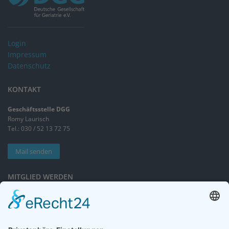
Login
Impressum
Datenschutz
KONTAKT
Geschäftsstelle DGG
Romy Laurisch
Tel.: 030 / 52 13 72 75
Mail senden
MITGLIED WERDEN
Sieben gute Gründe
für Ihre Mitgliedschaft
in der DGG entdecken.