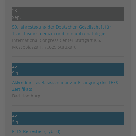
23
Sep.
59. Jahrestagung der Deutschen Gesellschaft für
Transfusionsmedizin und Immunhämatologie
International Congress Center Stuttgart ICS,
Messepiazza 1, 70629 Stuttgart
25
Sep.
Akkreditiertes Basisseminar zur Erlangung des FEES-
Zertifikats
Bad Homburg
25
Sep.
FEES-Refresher (Hybrid)