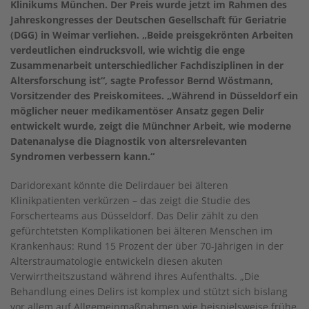
Klinikums München. Der Preis wurde jetzt im Rahmen des
Jahreskongresses der Deutschen Gesellschaft für Geriatrie
(DGG) in Weimar verliehen. „Beide preisgekrönten Arbeiten
verdeutlichen eindrucksvoll, wie wichtig die enge
Zusammenarbeit unterschiedlicher Fachdisziplinen in der
Altersforschung ist“, sagte Professor Bernd Wöstmann,
Vorsitzender des Preiskomitees. „Während in Düsseldorf ein
möglicher neuer medikamentöser Ansatz gegen Delir
entwickelt wurde, zeigt die Münchner Arbeit, wie moderne
Datenanalyse die Diagnostik von altersrelevanten
Syndromen verbessern kann.“
Daridorexant könnte die Delirdauer bei älteren
Klinikpatienten verkürzen – das zeigt die Studie des
Forscherteams aus Düsseldorf. Das Delir zählt zu den
gefürchtetsten Komplikationen bei älteren Menschen im
Krankenhaus: Rund 15 Prozent der über 70-Jährigen in der
Alterstraumatologie entwickeln diesen akuten
Verwirrtheitszustand während ihres Aufenthalts. „Die
Behandlung eines Delirs ist komplex und stützt sich bislang
vor allem auf Allgemeinmaßnahmen wie beispielsweise frühe