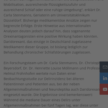
Mobilisation, ausreichende Flüssigkeitszufuhr und
ausreichend Schlaf oder eine ruhige Umgebung“, erklärt Dr.
Carla Stenmanns, Geriaterin am Universitätsklinikum
Düsseldorf. Bisherige medikamentöse Ansätze zeigen nur
begrenzte Erfolge. Erste Hinweise aus internationalen
Analysen deuten jedoch darauf hin, dass sogenannte
Orexinantagonisten eine positive Wirkung haben könnten.
Daridorexant, das einzige in Deutschland zugelassene
Medikament dieser Gruppe, ist bislang lediglich zur
Behandlung chronischer Schlafstörungen zugelassen.
Ein Forschungsteam um Dr. Carla Stenmanns, Dr. Christoph
Beyersdorf, Dr. Dr. Henriette Louise Möllmann und Professor
Helmut Frohnhofen wertete nun Daten einer
Beobachtungsstudie zur Delirinzidenz bei älteren
Patientinnen und Patienten aus, bei der neben
Allgemeinmaßnahmen und Neuroleptika auch Daridorexant
eingesetzt wurde. Die Ergebnisse sind bemerkenswert:
Während die mediane Dauer eines Delirs unter
Allgemeinmaßnahmen bei fünf Tagen lag, war diese unter