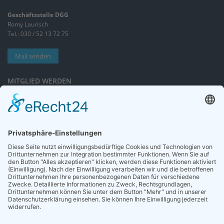
Geschäftsstelle DGG
Romy Laurisch
Tel.: 030 / 52 13 72 75
Mail senden
MITGLIED WERDEN
Sieben gute Gründe
für Ihre Mitgliedschaft
in der DGG entdecken.
Antrag stellen
NEWSLETTER
Neuigkeiten rund um die Geriatrie und die DGG – regelmäßig in Ihrem
Postfach.
News abonnieren