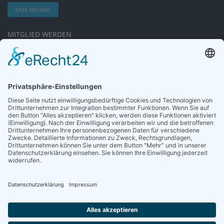
Mail senden
MITGLIED WERDEN
Sieben gute Gründe
für Ihre Mitgliedschaft
in der DGG entdecken.
Antrag stellen
NEWSLETTER
Neuigkeiten rund um die Geriatrie und die DGG – regelmäßig in Ihrem
Postfach.
News abonnieren
ZGG
Die Zeitschrift für Gerontologie und Geriatrie informiert über Neues aus