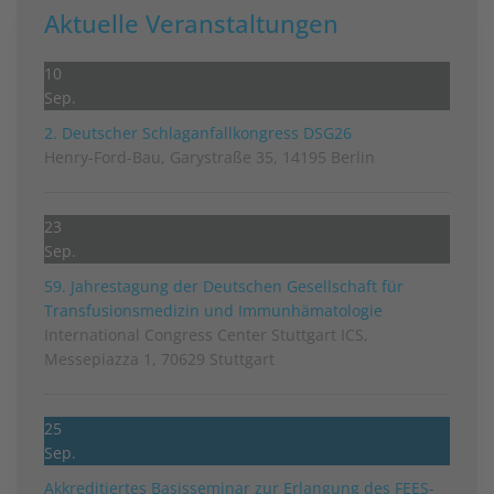
Aktuelle Veranstaltungen
10
Sep.
2. Deutscher Schlag­anfall­kongress DSG26
Henry-Ford-Bau, Garystraße 35, 14195 Berlin
23
Sep.
59. Jahrestagung der Deutschen Gesellschaft für
Transfusionsmedizin und Immunhämatologie
International Congress Center Stuttgart ICS,
Messepiazza 1, 70629 Stuttgart
25
Sep.
Akkreditiertes Basisseminar zur Erlangung des FEES-