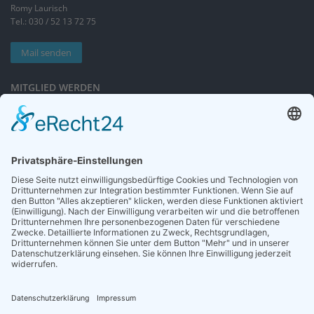
Romy Laurisch
Tel.: 030 / 52 13 72 75
Mail senden
MITGLIED WERDEN
Sieben gute Gründe
für Ihre Mitgliedschaft
in der DGG entdecken.
Antrag stellen
NEWSLETTER
Neuigkeiten rund um die Geriatrie und die DGG – regelmäßig in Ihrem
Postfach.
News abonnieren
ZGG