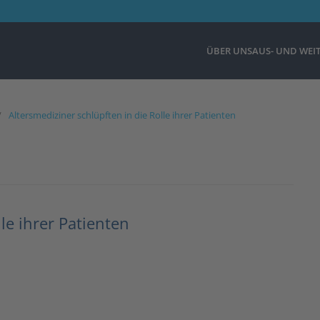
ÜBER UNS
AUS- UND WEI
Altersmediziner schlüpften in die Rolle ihrer Patienten
le ihrer Patienten