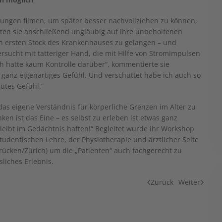
ungen filmen, um später besser nachvollziehen zu können,
uten sie anschließend ungläubig auf ihre unbeholfenen
den ersten Stock des Krankenhauses zu gelangen – und
ersucht mit tatteriger Hand, die mit Hilfe von Stromimpulsen
Ich hatte kaum Kontrolle darüber“, kommentierte sie
 ganz eigenartiges Gefühl. Und verschüttet habe ich auch so
utes Gefühl.“
as eigene Verständnis für körperliche Grenzen im Alter zu
n ist das Eine – es selbst zu erleben ist etwas ganz
leibt im Gedächtnis haften!“ Begleitet wurde ihr Workshop
tudentischen Lehre, der Physiotherapie und ärztlicher Seite
ücken/Zürich) um die „Patienten“ auch fachgerecht zu
liches Erlebnis.
Zurück
Weiter