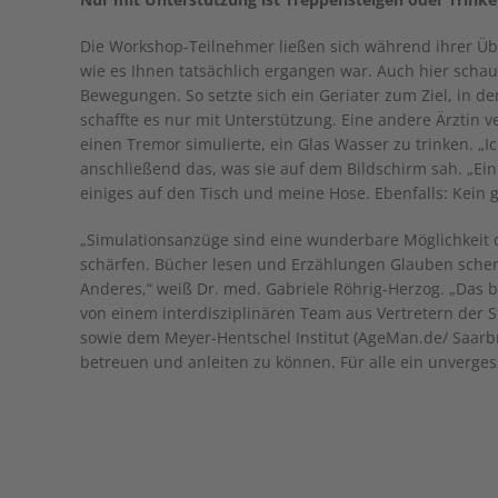
Die Workshop-Teilnehmer ließen sich während ihrer Üb
wie es Ihnen tatsächlich ergangen war. Auch hier scha
Bewegungen. So setzte sich ein Geriater zum Ziel, in 
schaffte es nur mit Unterstützung. Eine andere Ärztin v
einen Tremor simulierte, ein Glas Wasser zu trinken. „
anschließend das, was sie auf dem Bildschirm sah. „Ein
einiges auf den Tisch und meine Hose. Ebenfalls: Kein g
„Simulationsanzüge sind eine wunderbare Möglichkeit d
schärfen. Bücher lesen und Erzählungen Glauben schenke
Anderes,“ weiß Dr. med. Gabriele Röhrig-Herzog. „Das b
von einem interdisziplinären Team aus Vertretern der S
sowie dem Meyer-Hentschel Institut (AgeMan.de/ Saarbr
betreuen und anleiten zu können. Für alle ein unvergess