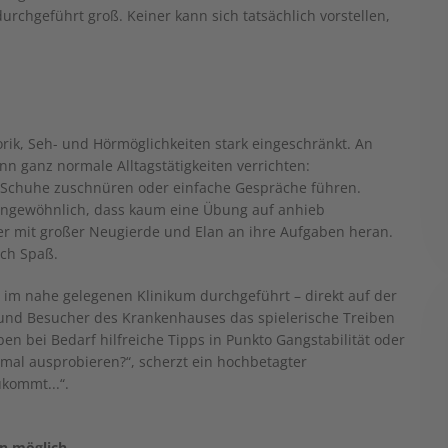
hgeführt groß. Keiner kann sich tatsächlich vorstellen,
ik, Seh- und Hörmöglichkeiten stark eingeschränkt. An
 ganz normale Alltagstätigkeiten verrichten:
, Schuhe zuschnüren oder einfache Gespräche führen.
 ungewöhnlich, dass kaum eine Übung auf anhieb
iater mit großer Neugierde und Elan an ihre Aufgaben heran.
uch Spaß.
m nahe gelegenen Klinikum durchgeführt – direkt auf der
 und Besucher des Krankenhauses das spielerische Treiben
ben bei Bedarf hilfreiche Tipps in Punkto Gangstabilität oder
 mal ausprobieren?“, scherzt ein hochbetagter
kommt...“.
en möglich