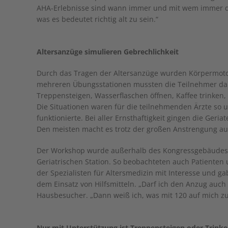
AHA-Erlebnisse sind wann immer und mit wem immer durc
was es bedeutet richtig alt zu sein.“
Altersanzüge simulieren Gebrechlichkeit
Durch das Tragen der Altersanzüge wurden Körpermotor
mehreren Übungsstationen mussten die Teilnehmer dann
Treppensteigen, Wasserflaschen öffnen, Kaffee trinken
Die Situationen waren für die teilnehmenden Ärzte so
funktionierte. Bei aller Ernsthaftigkeit gingen die Ger
Den meisten macht es trotz der großen Anstrengung a
Der Workshop wurde außerhalb des Kongressgebäudes i
Geriatrischen Station. So beobachteten auch Patienten
der Spezialisten für Altersmedizin mit Interesse und ga
dem Einsatz von Hilfsmitteln. „Darf ich den Anzug auch
Hausbesucher. „Dann weiß ich, was mit 120 auf mich zu
Nur mit Unterstützung ist Treppensteigen oder Trink