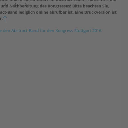
3
4
 und Nachbereitung des Kongresses! Bitte beachten Sie,
act-Band lediglich online abrufbar ist. Eine Druckversion ist
r.
e den Abstract-Band für den Kongress Stuttgart 2016