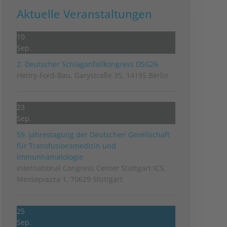
Aktuelle Veranstaltungen
10
Sep.
2. Deutscher Schlag­anfall­kongress DSG26
Henry-Ford-Bau, Garystraße 35, 14195 Berlin
23
Sep.
59. Jahrestagung der Deutschen Gesellschaft
für Transfusionsmedizin und
Immunhämatologie
International Congress Center Stuttgart ICS,
Messepiazza 1, 70629 Stuttgart
25
Sep.