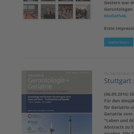
Gestern war d
Gerontologen 
Mediathek.
Erste Impressi
weiterlesen
06. September 2
Stuttgart
(06.09.2016) D
Für den diesj
für Geriatrie 
Geriatrie vom 
"Leben und Alt
Abstracts zu S
worden. Alle T