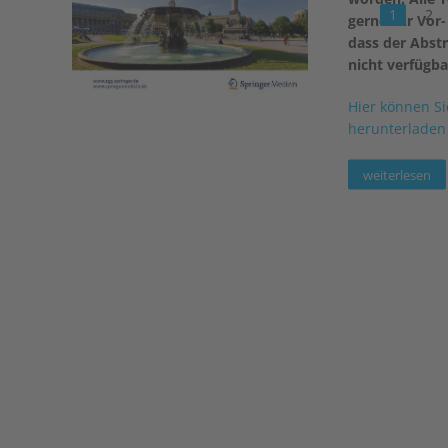
1
2
gerne zur Vor-
dass der Abstr
nicht verfügba
Hier können Si
herunterladen
weiterlesen