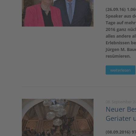
(26.09.16) 1.0
Speaker aus de
Tage auf mehr 
2016 ganz nüch
alles andere a
Erlebnissen be
Jürgen M. Bau
resümieren.
weiterlesen
08. September 2
Neuer Bes
Geriater 
(08.09.2016) 