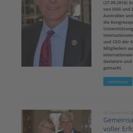
(27.09.2016) S
von DGG und 
Australien un
die Kongressp
Unterstützung
internationale
und CEO der Ge
Mitgliedern au
international
Geriatern und
gemacht.
weiterlesen
26. September 2
Gemeinsam
voller Erf