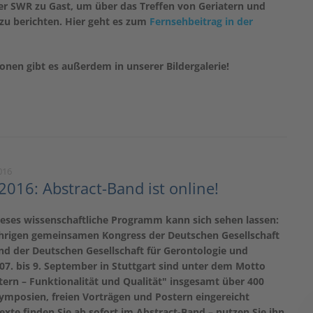
er SWR zu Gast, um über das Treffen von Geriatern und
zu berichten. Hier geht es zum
Fernsehbeitrag in der
onen gibt es außerdem in unserer Bildergalerie!
016
 2016: Abstract-Band ist online!
ieses wissenschaftliche Programm kann sich sehen lassen:
ährigen gemeinsamen Kongress der Deutschen Gesellschaft
und der Deutschen Gesellschaft für Gerontologie und
07. bis 9. September in Stuttgart sind unter dem Motto
ern – Funktionalität und Qualität" insgesamt über 400
ymposien, freien Vorträgen und Postern eingereicht
exte finden Sie ab sofort im Abstract-Band – nutzen Sie ihn