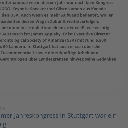
o international wie in diesem Jahr war noch kein Kongress
DGGG. Keynote-Speaker und Gäste kamen aus Kanada,
d den USA. Auch wenn es mehr Aufwand bedeutet, wollen
räsidenten diesen Weg in Zukunft weiterverfolgen.
 bekommen sie dabei von einem, der weiß, wie wichtig
r Austausch ist: James Appleby. Er ist Executive Director
rontological Society of America (GSA) mit rund 5.500
s 50 Ländern. In Stuttgart hat auch er sich über die
e Zusammenarbeit sowie die zukünftige Arbeit von
 Gerontologen über Landesgrenzen hinweg seine Gedanken
016
er Jahreskongress in Stuttgart war ein
olg