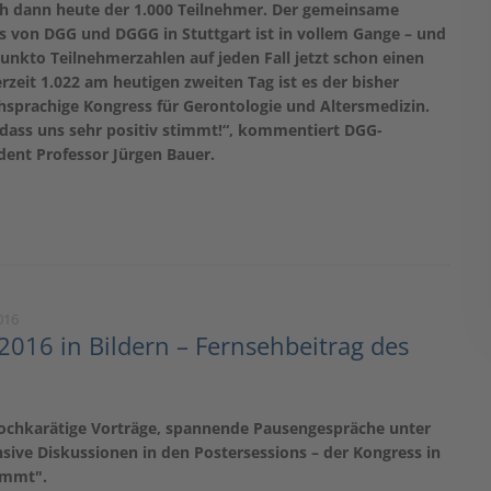
ich dann heute der 1.000 Teilnehmer. Der gemeinsame
s von DGG und DGGG in Stuttgart ist in vollem Gange – und
Punkto Teilnehmerzahlen auf jeden Fall jetzt schon einen
rzeit 1.022 am heutigen zweiten Tag ist es der bisher
hsprachige Kongress für Gerontologie und Altersmedizin.
 dass uns sehr positiv stimmt!“, kommentiert DGG-
dent Professor Jürgen Bauer.
016
 2016 in Bildern – Fernsehbeitrag des
Hochkarätige Vorträge, spannende Pausengespräche unter
nsive Diskussionen in den Postersessions – der Kongress in
ummt".