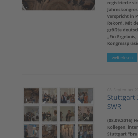
registrierte s
Jahreskongres
verspricht in 
Rekord. Mit de
größte deutsc
„Ein Ergebnis,
Kongresspräsi
weiterlesen
08. September 2
Stuttgart
SWR
(08.09.2016) 
Kollegen, inte
Stuttgart "br