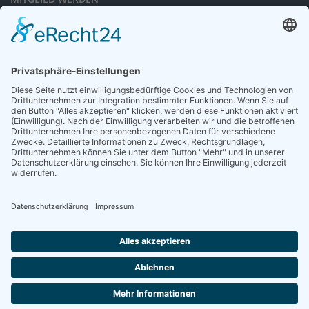
Sieben gute Gründe
für Ihre Mitgliedschaft
in der DGG entdecken.
Antrag stellen
NEWSLETTER
Neuigkeiten rund um die Geriatrie und die DGG – regelmäßig in Ihrem
Postfach.
News abonnieren
ZGG
Die Zeitschrift für Gerontologie und Geriatrie informiert über Neues aus
unserem Fach.
Online lesen