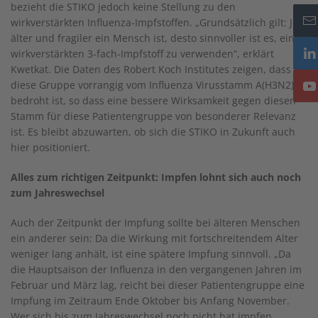
bezieht die STIKO jedoch keine Stellung zu den
wirkverstärkten Influenza-Impfstoffen. „Grundsätzlich gilt: Je
älter und fragiler ein Mensch ist, desto sinnvoller ist es, einen
wirkverstärkten 3-fach-Impfstoff zu verwenden“, erklärt
Kwetkat. Die Daten des Robert Koch Institutes zeigen, dass
diese Gruppe vorrangig vom Influenza Virusstamm A(H3N2)
bedroht ist, so dass eine bessere Wirksamkeit gegen diesen
Stamm für diese Patientengruppe von besonderer Relevanz
ist. Es bleibt abzuwarten, ob sich die STIKO in Zukunft auch
hier positioniert.
Alles zum richtigen Zeitpunkt: Impfen lohnt sich auch noch
zum Jahreswechsel
Auch der Zeitpunkt der Impfung sollte bei älteren Menschen
ein anderer sein: Da die Wirkung mit fortschreitendem Alter
weniger lang anhält, ist eine spätere Impfung sinnvoll. „Da
die Hauptsaison der Influenza in den vergangenen Jahren im
Februar und März lag, reicht bei dieser Patientengruppe eine
Impfung im Zeitraum Ende Oktober bis Anfang November.
Wer sich bis zum Jahreswechsel noch nicht hat impfen