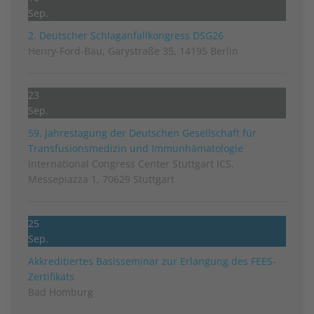
Sep.
2. Deutscher Schlag­anfall­kongress DSG26
Henry-Ford-Bau, Garystraße 35, 14195 Berlin
23
Sep.
59. Jahrestagung der Deutschen Gesellschaft für
Transfusionsmedizin und Immunhämatologie
International Congress Center Stuttgart ICS,
Messepiazza 1, 70629 Stuttgart
25
Sep.
Akkreditiertes Basisseminar zur Erlangung des FEES-
Zertifikats
Bad Homburg