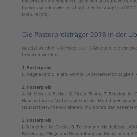
diesem Jahr mit einem Preisgeld von 300 Euro verbunden
hervorragenden wissenschaftlichen Leistung“, so DGGG
(Foto, rechts).
Die Posterpreisträger 2018 in der Üb
Gezeigt wurden 148 Poster aus 13 Gruppen, die von zwei
bewertet wurden.
1. Posterpreis
L. Nägele und C. Plath; Vechta: „Alterserwerbslosigkei
2. Posterpreis
A. M. Meyer, I. Becker, G. Siri, A. Pilotto, T. Benzing, M.
Hausarztpraxis: Vorhersagekraft des Multidimensionalen
Hausarztbesuche von älteren, multimorbiden Patienten
3. Posterpreis
J. Schneider, M. Gkioka, B. Teichmann; Heidelberg: „W
Betreuung, Pflege und Behandlung von Menschen mit D