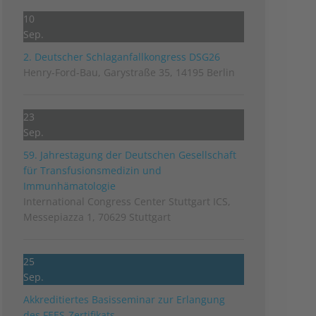
10
Sep.
2. Deutscher Schlag­anfall­kongress DSG26
Henry-Ford-Bau, Garystraße 35, 14195 Berlin
23
Sep.
59. Jahrestagung der Deutschen Gesellschaft
für Transfusionsmedizin und
Immunhämatologie
International Congress Center Stuttgart ICS,
Messepiazza 1, 70629 Stuttgart
25
Sep.
Akkreditiertes Basisseminar zur Erlangung
des FEES-Zertifikats