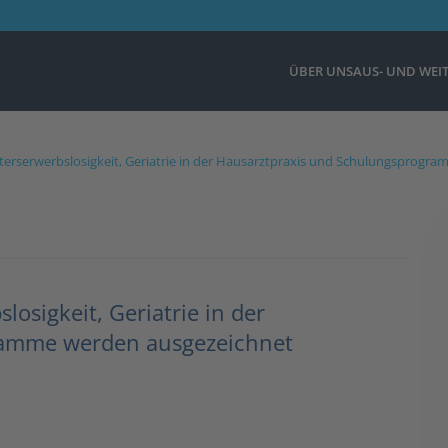
ÜBER UNS
AUS- UND WEI
Alterserwerbslosigkeit, Geriatrie in der Hausarztpraxis und Schulungsprog
losigkeit, Geriatrie in der
ramme werden ausgezeichnet