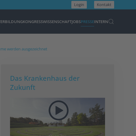
Login
Kontakt
TERBILDUNG
KONGRESS
WISSENSCHAFT
JOBS
PRESSE
INTERN
ramme werden ausgezeichnet
Das Krankenhaus der
Zukunft