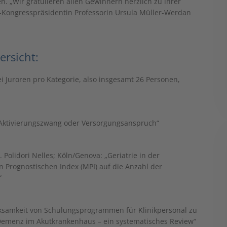
. „Wir gratulieren allen Gewinnern herzlich zu ihrer
-Kongresspräsidentin Professorin Ursula Müller-Werdan
ersicht:
 Juroren pro Kategorie, also insgesamt 26 Personen,
t: Aktivierungszwang oder Versorgungsanspruch“
 C. Polidori Nelles; Köln/Genova: „Geriatrie in der
 Prognostischen Index (MPI) auf die Anzahl der
“
irksamkeit von Schulungsprogrammen für Klinikpersonal zu
emenz im Akutkrankenhaus – ein systematisches Review“