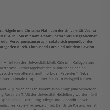
ra Nägele und Christina Plath von der Universität Vechta
DGG in Köln mit dem ersten Posterpreis ausgezeichnet.
g oder Versorgungsanspruch“ setzte sich gegenüber den
Kategorien durch. Eintausend Euro sind mit dem Gewinn
, Mitte) von der Universitätsklinik Köln und Kollegen aus
sarztpraxis: Vorhersagekraft des Multidimensionalen
tbesuche von älteren, multimorbiden Patienten“. Neben
 internationale Gruppe über 500 Euro Preisgeld freuen.
amt 26 Juroren der Preiskommission einig: Julia Schneider,
g Research (NAR) der Universität Heidelberg wurden für ihr
ikpersonal zu Betreuung, Pflege und Behandlung von
isches Review“ ausgezeichnet. Der dritte Posterpreis ist in