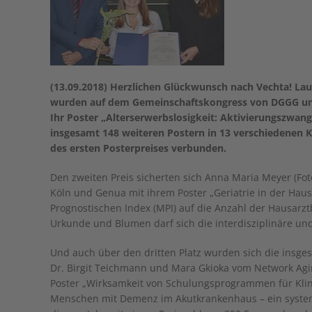
(13.09.2018) Herzlichen Glückwunsch nach Vechta! Lau
wurden auf dem Gemeinschaftskongress von DGGG und 
Ihr Poster „Alterserwerbslosigkeit: Aktivierungszwan
insgesamt 148 weiteren Postern in 13 verschiedenen 
des ersten Posterpreises verbunden.
Den zweiten Preis sicherten sich Anna Maria Meyer (Foto
Köln und Genua mit ihrem Poster „Geriatrie in der Hau
Prognostischen Index (MPI) auf die Anzahl der Hausarz
Urkunde und Blumen darf sich die interdisziplinäre und
Und auch über den dritten Platz wurden sich die insges
Dr. Birgit Teichmann und Mara Gkioka vom Network Agin
Poster „Wirksamkeit von Schulungsprogrammen für Klin
Menschen mit Demenz im Akutkrankenhaus – ein systemat