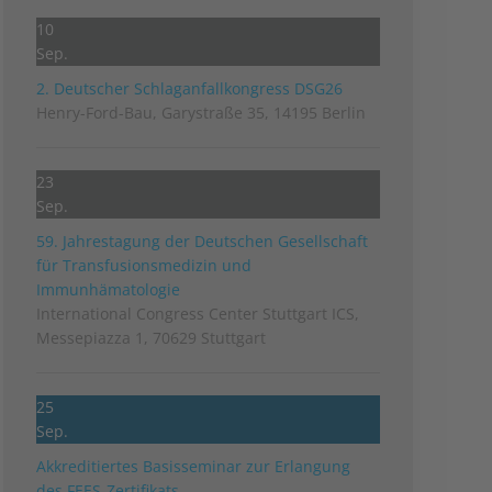
10
Sep.
2. Deutscher Schlag­anfall­kongress DSG26
Henry-Ford-Bau, Garystraße 35, 14195 Berlin
23
Sep.
59. Jahrestagung der Deutschen Gesellschaft
für Transfusionsmedizin und
Immunhämatologie
International Congress Center Stuttgart ICS,
Messepiazza 1, 70629 Stuttgart
25
Sep.
Akkreditiertes Basisseminar zur Erlangung
des FEES-Zertifikats