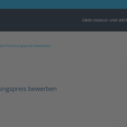
ÜBER UNS
AUS- UND WEI
esda-Forschungspreis bewerben
hungspreis bewerben