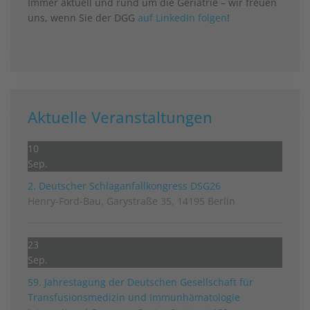
Immer aktuell und rund um die Geriatrie – wir freuen
uns, wenn Sie der DGG
auf LinkedIn folgen
!
Aktuelle Veranstaltungen
10
Sep.
2. Deutscher Schlag­anfall­kongress DSG26
Henry-Ford-Bau, Garystraße 35, 14195 Berlin
23
Sep.
59. Jahrestagung der Deutschen Gesellschaft für
Transfusionsmedizin und Immunhämatologie