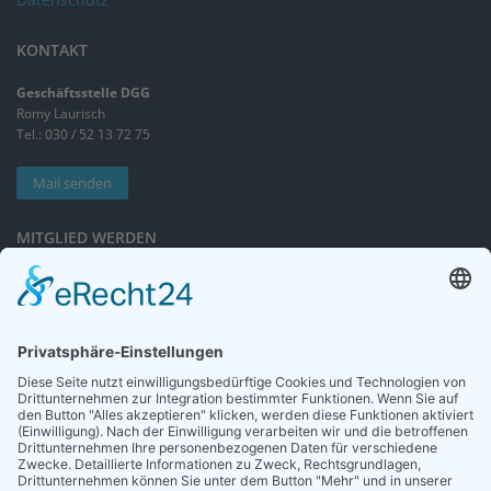
KONTAKT
Geschäftsstelle DGG
Romy Laurisch
Tel.: 030 / 52 13 72 75
Mail senden
MITGLIED WERDEN
Sieben gute Gründe
für Ihre Mitgliedschaft
in der DGG entdecken.
Antrag stellen
NEWSLETTER
Neuigkeiten rund um die Geriatrie und die DGG – regelmäßig in Ihrem
Postfach.