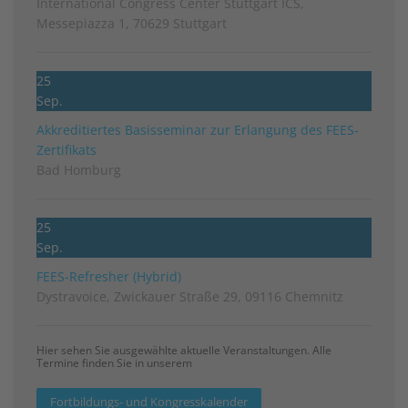
International Congress Center Stuttgart ICS,
Messepiazza 1, 70629 Stuttgart
25
Sep.
Akkreditiertes Basisseminar zur Erlangung des FEES-
Zertifikats
Bad Homburg
25
Sep.
FEES-Refresher (Hybrid)
Dystravoice, Zwickauer Straße 29, 09116 Chemnitz
Hier sehen Sie ausgewählte aktuelle Veranstaltungen. Alle
Termine finden Sie in unserem
Fortbildungs- und Kongresskalender