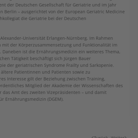
ent der Deutschen Gesellschaft für Geriatrie und im Jahr
n Berlin – ausgerichtet von der European Geriatric Medicine
hkollegiat die Geriatrie bei der Deutschen
-Alexander-Universität Erlangen-Nürnberg. Im Rahmen
sich mit der Körperzusammensetzung und Funktionalität im
n. Daneben ist die Ernährungsmedizin ein weiteres Thema,
chen Tätigkeit beschäftigt sich Jürgen Bauer
ie der geriatrischen Syndrome Frailty und Sarkopenie.
 ältere Patientinnen und Patienten sowie zu
es Interesse gilt der Beziehung zwischen Training,
r Ordentliches Mitglied der Akademie der Wissenschaften des
 das Amt des zweiten Vizepräsidenten – und damit
 für Ernährungsmedizin (DGEM).
Zurück
Weiter