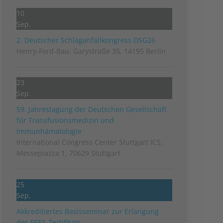
10
Sep.
2. Deutscher Schlag­anfall­kongress DSG26
Henry-Ford-Bau, Garystraße 35, 14195 Berlin
23
Sep.
59. Jahrestagung der Deutschen Gesellschaft
für Transfusionsmedizin und
Immunhämatologie
International Congress Center Stuttgart ICS,
Messepiazza 1, 70629 Stuttgart
25
Sep.
Akkreditiertes Basisseminar zur Erlangung
des FEES-Zertifikats