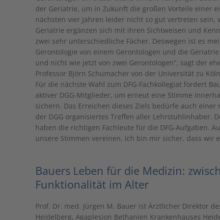
der Geriatrie, um in Zukunft die großen Vorteile einer 
nächsten vier Jahren leider nicht so gut vertreten sein, 
Geriatrie ergänzen sich mit ihren Sichtweisen und Kenn
zwei sehr unterschiedliche Fächer. Deswegen ist es mei
Gerontologie von einem Gerontologen und die Geriatrie 
und nicht wie jetzt von zwei Gerontologen“, sagt der 
Professor Björn Schumacher von der Universität zu Köln a
Für die nächste Wahl zum DFG-Fachkollegiat fordert Ba
aktiver DGG-Mitglieder, um erneut eine Stimme innerha
sichern. Das Erreichen dieses Ziels bedürfe auch einer 
der DGG organisiertes Treffen aller Lehrstuhlinhaber. 
haben die richtigen Fachleute für die DFG-Aufgaben. A
unsere Stimmen vereinen. Ich bin mir sicher, dass wi
Bauers Leben für die Medizin: zwisc
Funktionalität im Alter
Prof. Dr. med. Jürgen M. Bauer ist Ärztlicher Direktor 
Heidelberg, Agaplesion Bethanien Krankenhauses Heide