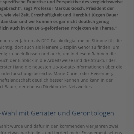
e spezifische Expertise und Perspektive des vergleichsweise
ngebracht“, sagt Professor Markus Gosch, Präsident der
, wie viel Zeit, Ernsthaftigkeit und Herzblut Jürgen Bauer
r dankbar und wir können es gar nicht deutlich genug
izin auch in den DFG-geförderten Projekten ein Thema.“
genen vier Jahren als DFG-Fachkollegiat meine Stimme für die
 wichtig, dort auch als kleinere Disziplin Gehör zu finden, um
wenig zu beeinflussen und auch, um in diesem Rahmen die
Auch der Einblick in die Arbeitsweise und die Struktur der
 erster Hand die neuesten Up-to-date-Informationen über die
nderforschungsbereiche, Marie-Curie- oder Heisenberg-
haftslandschaft deutlich besser kennen und kann in der
ärt Bauer, der ebenso Direktor des Netzwerkes
-Wahl mit Geriater und Gerontologen
ewählt wurde und dafür in den kommenden vier Jahren zwei
r für etwas nachteilig – und fordert mehr Engagement seitens