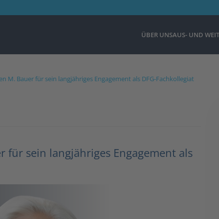
ÜBER UNS
AUS- UND WEI
n M. Bauer für sein langjähriges Engagement als DFG-Fachkollegiat
 für sein langjähriges Engagement als