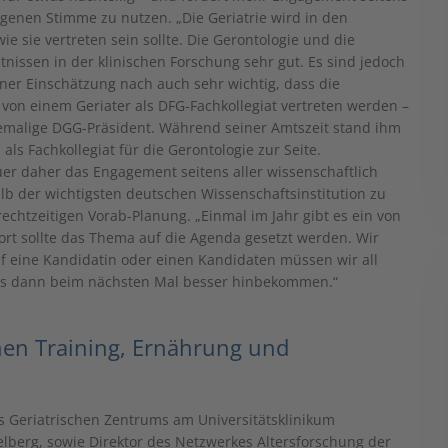
eigenen Stimme zu nutzen. „Die Geriatrie wird in den
wie sie vertreten sein sollte. Die Gerontologie und die
tnissen in der klinischen Forschung sehr gut. Es sind jedoch
ner Einschätzung nach auch sehr wichtig, dass die
von einem Geriater als DFG-Fachkollegiat vertreten werden –
ehemalige DGG-Präsident. Während seiner Amtszeit stand ihm
ls Fachkollegiat für die Gerontologie zur Seite.
uer daher das Engagement seitens aller wissenschaftlich
lb der wichtigsten deutschen Wissenschaftsinstitution zu
rechtzeitigen Vorab-Planung. „Einmal im Jahr gibt es ein von
Dort sollte das Thema auf die Agenda gesetzt werden. Wir
uf eine Kandidatin oder einen Kandidaten müssen wir all
r es dann beim nächsten Mal besser hinbekommen.“
hen Training, Ernährung und
des Geriatrischen Zentrums am Universitätsklinikum
lberg, sowie Direktor des Netzwerkes Altersforschung der