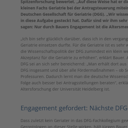
Spitzenforschung bewertet. „Auf diese Weise hat er di
kleinen Fachs Geriatrie bei der Antragsteuerung mitei
Deutschen Gesellschaft für Geriatrie (DGG). „Wir wissen
in diese Aufgabe gesteckt hat. Dafür sind wir ihm seh
sagen: Nur durch Bauers Engagement ist die Altersmed
„Ich bin sehr glücklich darüber, dass ich in den vergan
Geriatrie einsetzen durfte. Für die Geriatrie ist es sehr
die Wissenschaftspolitik der DFG zumindest ein klein 
Akzeptanz für die Geriatrie zu erhöhen“, erklärt Bauer. 
DFG sei an sich sehr bereichernd: „Man erhält dort aus
DFG insgesamt und über alle Fördermaßnahmen – ob So
Professuren. Dadurch lernt man die deutsche Wissensc
Folge auch besser bei Antragsstellungen beraten“, erkl
Altersforschung der Universität Heidelberg ist.
Engagement gefordert: Nächste DFG
Dass zuletzt kein Geriater in das DFG-Fachkollegium g
Gerontologen an dieser Stelle wirken, hält Jürgen Baue