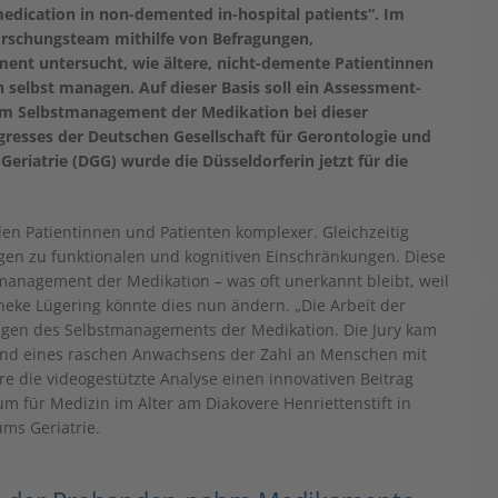
 medication in non-demented in-hospital patients“. Im
rschungsteam mithilfe von Befragungen,
ent untersucht, wie ältere, nicht-demente Patientinnen
selbst managen. Auf dieser Basis soll ein Assessment-
um Selbstmanagement der Medikation bei dieser
esses der Deutschen Gesellschaft für Gerontologie und
Geriatrie (DGG) wurde die Düsseldorferin jetzt für die
len Patientinnen und Patienten komplexer. Gleichzeitig
gen zu funktionalen und kognitiven Einschränkungen. Diese
anagement der Medikation – was oft unerkannt bleibt, weil
neke Lügering könnte dies nun ändern. „Die Arbeit der
ungen des Selbstmanagements der Medikation. Die Jury kam
rund eines raschen Anwachsens der Zahl an Menschen mit
e die videogestützte Analyse einen innovativen Beitrag
rum für Medizin im Alter am Diakovere Henriettenstift in
ms Geriatrie.