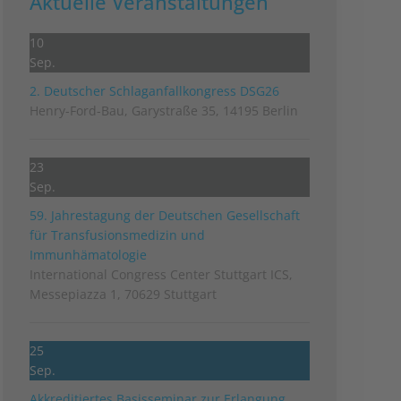
Aktuelle Veranstaltungen
10
Sep.
2. Deutscher Schlag­anfall­kongress DSG26
Henry-Ford-Bau, Garystraße 35, 14195 Berlin
23
Sep.
59. Jahrestagung der Deutschen Gesellschaft
für Transfusionsmedizin und
Immunhämatologie
International Congress Center Stuttgart ICS,
Messepiazza 1, 70629 Stuttgart
25
Sep.
Akkreditiertes Basisseminar zur Erlangung