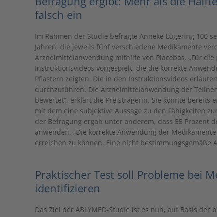
Befragung ergibt: Mehr als die Häl
falsch ein
Im Rahmen der Studie befragte Anneke Lügering 100 se
Jahren, die jeweils fünf verschiedene Medikamente v
Arzneimittelanwendung mithilfe von Placebos. „Für di
Instruktionsvideos vorgespielt, die die korrekte Anwen
Pflastern zeigten. Die in den Instruktionsvideos erläut
durchzuführen. Die Arzneimittelanwendung der Teilne
bewertet“, erklärt die Preisträgerin. Sie konnte berei
mit dem eine subjektive Aussage zu den Fähigkeiten 
der Befragung ergab unter anderem, dass 55 Prozent de
anwenden. „Die korrekte Anwendung der Medikamente i
erreichen zu können. Eine nicht bestimmungsgemäße A
Praktischer Test soll Probleme bei
identifizieren
Das Ziel der ABLYMED-Studie ist es nun, auf Basis der 