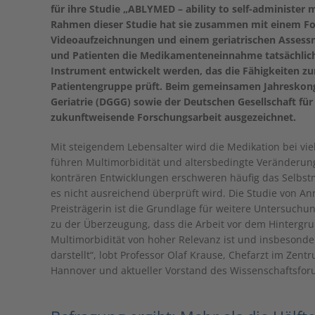
für ihre Studie „ABLYMED – ability to self-administer
Rahmen dieser Studie hat sie zusammen mit einem Fo
Videoaufzeichnungen und einem geriatrischen Assessm
und Patienten die Medikamenteneinnahme tatsächlich 
Instrument entwickelt werden, das die Fähigkeiten z
Patientengruppe prüft. Beim gemeinsamen Jahreskongr
Geriatrie (DGGG) sowie der Deutschen Gesellschaft für 
zukunftweisende Forschungsarbeit ausgezeichnet.
Mit steigendem Lebensalter wird die Medikation bei vie
führen Multimorbidität und altersbedingte Veränderun
konträren Entwicklungen erschweren häufig das Selbstm
es nicht ausreichend überprüft wird. Die Studie von An
Preisträgerin ist die Grundlage für weitere Untersuch
zu der Überzeugung, dass die Arbeit vor dem Hinterg
Multimorbidität von hoher Relevanz ist und insbesonder
darstellt“, lobt Professor Olaf Krause, Chefarzt im Zent
Hannover und aktueller Vorstand des Wissenschaftsforu