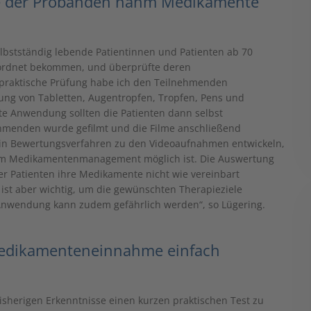
fte der Probanden nahm Medikamente
lbstständig lebende Patientinnen und Patienten ab 70
erordnet bekommen, und überprüfte deren
e praktische Prüfung habe ich den Teilnehmenden
dung von Tabletten, Augentropfen, Tropfen, Pens und
erte Anwendung sollten die Patienten dann selbst
hmenden wurde gefilmt und die Filme anschließend
ts ein Bewertungsverfahren zu den Videoaufnahmen entwickeln,
zum Medikamentenmanagement möglich ist. Die Auswertung
r Patienten ihre Medikamente nicht wie vereinbart
st aber wichtig, um die gewünschten Therapieziele
nwendung kann zudem gefährlich werden“, so Lügering.
 Medikamenteneinnahme einfach
bisherigen Erkenntnisse einen kurzen praktischen Test zu