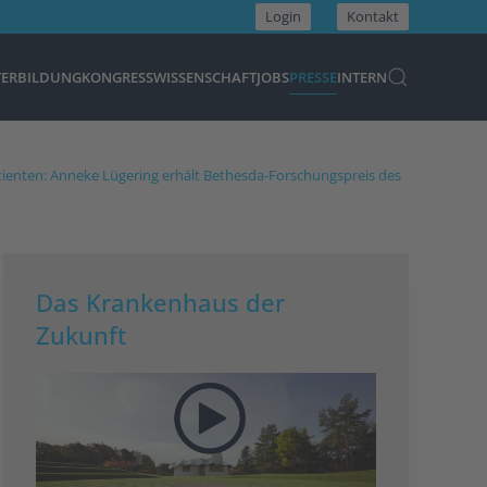
Login
Kontakt
TERBILDUNG
KONGRESS
WISSENSCHAFT
JOBS
PRESSE
INTERN
enten: Anneke Lügering erhält Bethesda-Forschungspreis des
Das Krankenhaus der
Zukunft