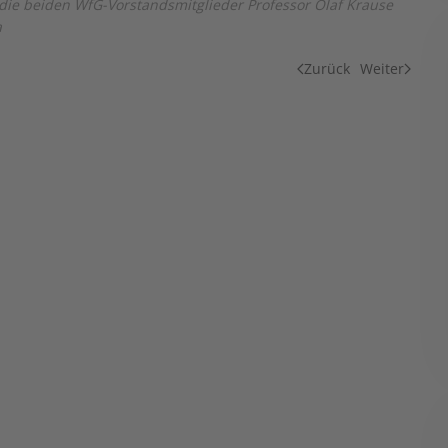
 die beiden WfG-Vorstandsmitglieder Professor Olaf Krause
a
Zurück
Weiter