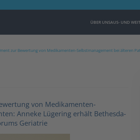
ÜBER UNS
AUS- UND WEI
ment zur Bewertung von Medikamenten-Selbstmanagement bei älteren Pati
Bewertung von Medikamenten-
nten: Anneke Lügering erhält Bethesda-
orums Geriatrie