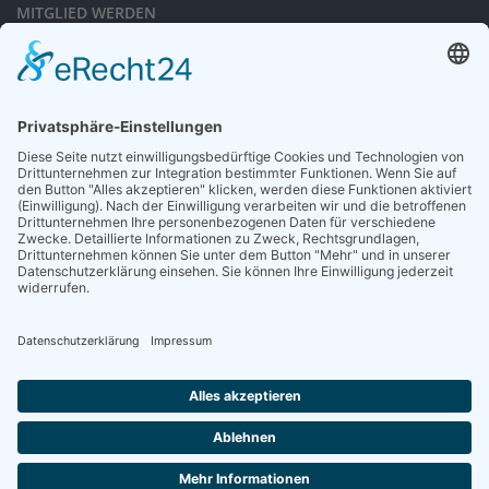
MITGLIED WERDEN
Sieben gute Gründe
für Ihre Mitgliedschaft
in der DGG entdecken.
Antrag stellen
NEWSLETTER
Neuigkeiten rund um die Geriatrie und die DGG – regelmäßig in Ihrem
Postfach.
News abonnieren
ZGG
Die Zeitschrift für Gerontologie und Geriatrie informiert über Neues aus
unserem Fach.
Online lesen