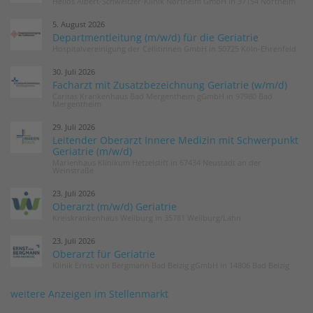
Helios Albert-Schweitzer-Klinik Northeim GmbH in 37154 Northeim
5. August 2026
Departmentleitung (m/w/d) für die Geriatrie
Hospitalvereinigung der Cellitinnen GmbH in 50725 Köln-Ehrenfeld
30. Juli 2026
Facharzt mit Zusatzbezeichnung Geriatrie (w/m/d)
Caritas Krankenhaus Bad Mergentheim gGmbH in 97980 Bad
Mergentheim
29. Juli 2026
Leitender Oberarzt Innere Medizin mit Schwerpunkt
Geriatrie (m/w/d)
Marienhaus Klinikum Hetzelstift in 67434 Neustadt an der
Weinstraße
23. Juli 2026
Oberarzt (m/w/d) Geriatrie
Kreiskrankenhaus Weilburg in 35781 Weilburg/Lahn
23. Juli 2026
Oberarzt für Geriatrie
Klinik Ernst von Bergmann Bad Belzig gGmbH in 14806 Bad Belzig
weitere Anzeigen im Stellenmarkt