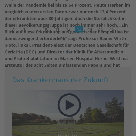
Welle der Pandemie bei bis zu 54 Prozent. Heute sterben im
Vergleich zu den ersten Daten zwar nur noch 13,4 Prozent
der erkrankten über 80-Jährigen, doch die Sterblichkeit in
dieser Bevölkerungsgruppe ist noch immer sehr hoch. „Ein
1
…
40
41
42
43
44
45
46
…
Blick auf diese Erkrankung aus geriatrischer Perspektive ist
damit zwingend erforderlich,“ sagt Professor Rainer Wirth
50
(Foto, links), President-elect der Deutschen Gesellschaft für
Geriatrie (DGG) und Direktor der Klinik für Altersmedizin
und Frührehabilitation im Marien Hospital Herne. Wirth ist
Erstautor des acht Seiten umfassenden Papers und hat
dessen Entstehung koordiniert. „Während der letzten
Das Krankenhaus der Zukunft
Monate hat die Geriatrie, neben der Intensivmedizin, eine
Hauptlast getragen, wurde aber bisher nur relativ wenig
gehört oder gefragt.“ Dies solle sich vor allem in der
Fachöffentlichkeit durch das Paper jetzt ändern.
weiterlesen